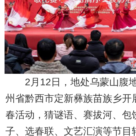
2月12日，地处乌蒙山腹
州省黔西市定新彝族苗族乡开
春活动，猜谜语、赛拔河、包
子、选春联、文艺汇演等节目