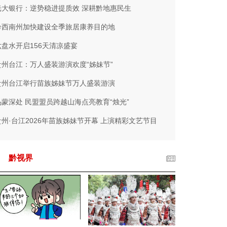
光大银行：逆势稳进提质效 深耕黔地惠民生
黔西南州加快建设全季旅居康养目的地
六盘水开启156天清凉盛宴
贵州台江：万人盛装游演欢度“姊妹节”
贵州台江举行苗族姊妹节万人盛装游演
乌蒙深处 民盟盟员跨越山海点亮教育“烛光”
贵州·台江2026年苗族姊妹节开幕 上演精彩文艺节目
黔视界