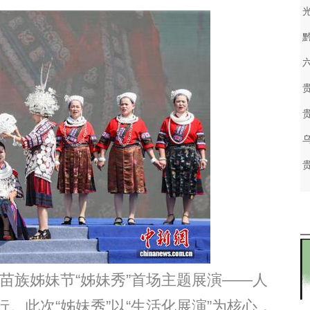
苗族姊妹节“姊妹秀”首场主题展演——人
。此次“姊妹秀”以“生活化展演”为核心，