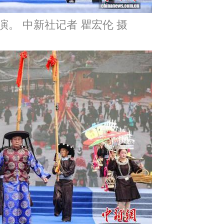
演。 中新社记者 瞿宏伦 摄