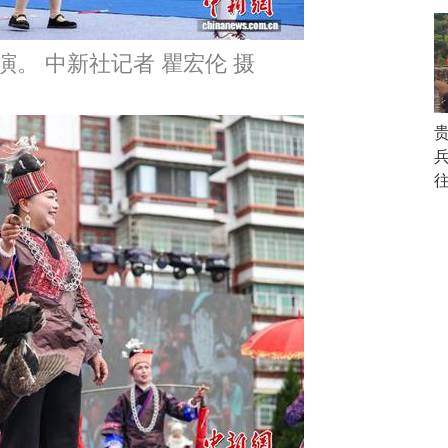
演。 中新社记者 瞿宏伦 摄