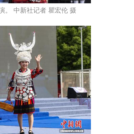
演。 中新社记者 瞿宏伦 摄