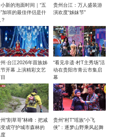
贵小新的泡面时间｜“五
贵州台江：万人盛装游
一”加班的最佳伴侣是什
演欢度“姊妹节”
么？
州·台江2026年苗族姊
“看见非遗·村T主秀场”活
妹节开幕 上演精彩文艺
动在贵阳市青云市集启
节目
幕
贵州“割草哥”林峰：把减
贵州“村T”瑶族“小飞
肥变成守护城市森林的
侠”：逐梦山野乘风起舞
温度