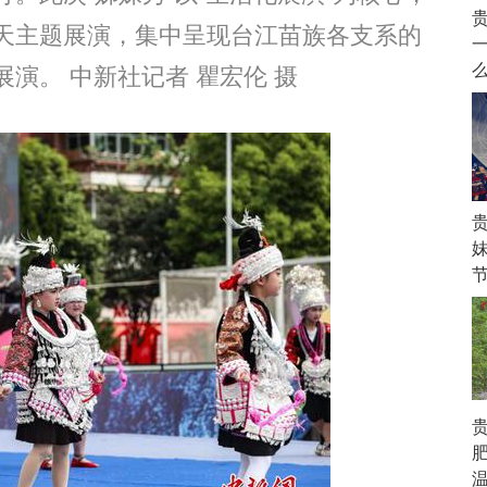
天主题展演，集中呈现台江苗族各支系的
演。 中新社记者 瞿宏伦 摄
贵