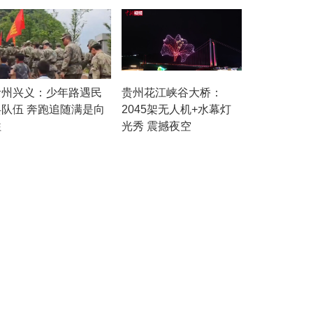
贵州兴义：少年路遇民
贵州花江峡谷大桥：
兵队伍 奔跑追随满是向
2045架无人机+水幕灯
往
光秀 震撼夜空