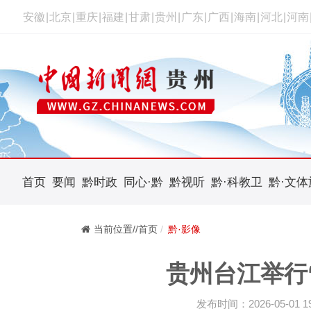
安徽
|
北京
|
重庆
|
福建
|
甘肃
|
贵州
|
广东
|
广西
|
海南
|
河北
|
河南
首页
要闻
黔时政
同心·黔
黔视听
黔·科教卫
黔·文体
当前位置//首页
黔·影像
贵州台江举行
发布时间：2026-05-01 19: