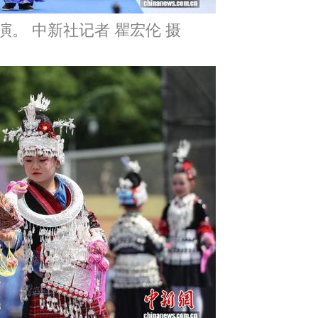
演。 中新社记者 瞿宏伦 摄