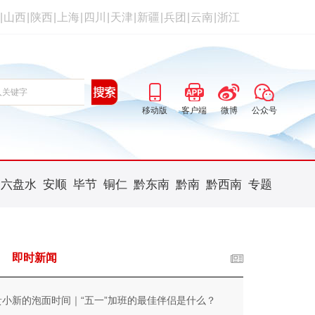
|
山西
|
陕西
|
上海
|
四川
|
天津
|
新疆
|
兵团
|
云南
|
浙江
移动版
客户端
微博
公众号
六盘水
安顺
毕节
铜仁
黔东南
黔南
黔西南
专题
即时新闻
贵小新的泡面时间｜“五一”加班的最佳伴侣是什么？