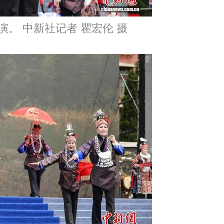
演。 中新社记者 瞿宏伦 摄