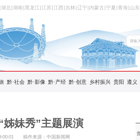
|
湖北
|
湖南
|
黑龙江
|
江苏
|
江西
|
吉林
|
辽宁
|
内蒙古
|
宁夏
|
青海
|
山东
旅
黔·社会
黔·影像
黔·产经
黔·创意
乡村振兴
贵阳
遵义
“姊妹秀”主题展演
00:01
稿件来源：中国新闻网