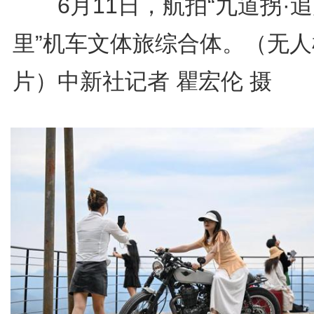
6月11日，航拍“九道拐·追
里”机车文体旅综合体。（无人
片）中新社记者 瞿宏伦 摄