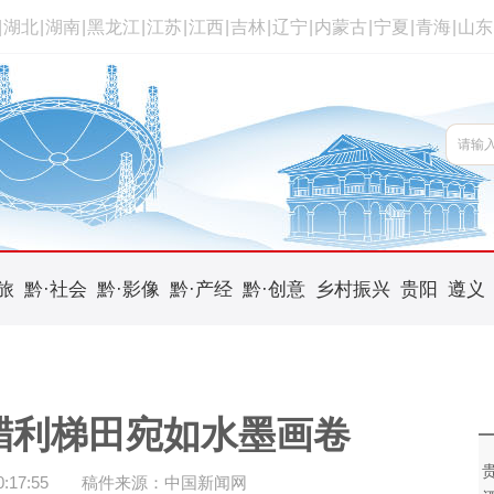
|
湖北
|
湖南
|
黑龙江
|
江苏
|
江西
|
吉林
|
辽宁
|
内蒙古
|
宁夏
|
青海
|
山东
旅
黔·社会
黔·影像
黔·产经
黔·创意
乡村振兴
贵阳
遵义
腊利梯田宛如水墨画卷
17:55
稿件来源：中国新闻网