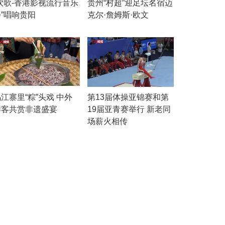
“饮歌-香港影视流行音乐
贵州“村超”迎足坛名宿迈
会”唱响贵阳
克尔·詹姆斯·欧文
江寨里“粽”头戏 中外
第13届体操亚锦赛和第
游客共赏非遗盛宴
19届亚青赛举行 新老同
场薪火相传