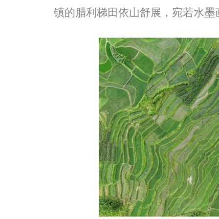
镇的腊利梯田依山舒展，宛若水墨