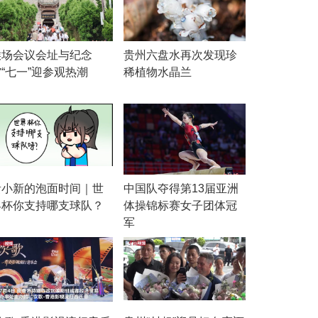
猴场会议会址与纪念
贵州六盘水再次发现珍
“七一”迎参观热潮
稀植物水晶兰
贵小新的泡面时间｜世
中国队夺得第13届亚洲
界杯你支持哪支球队？
体操锦标赛女子团体冠
军