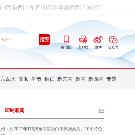
|
山西
|
陕西
|
上海
|
四川
|
天津
|
新疆
|
兵团
|
云南
|
浙江
移动版
客户端
微博
公众号
六盘水
安顺
毕节
铜仁
黔东南
黔南
黔西南
专题
即时新闻
贵州：到2027年打造5家高星级白酒体验酒店、10个特色