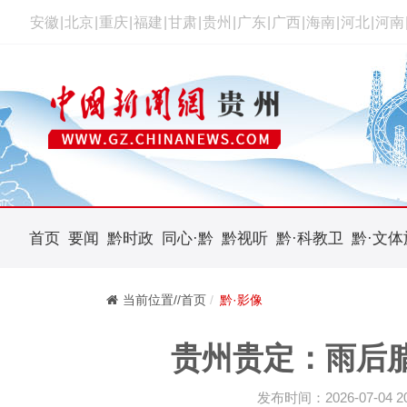
安徽
|
北京
|
重庆
|
福建
|
甘肃
|
贵州
|
广东
|
广西
|
海南
|
河北
|
河南
首页
要闻
黔时政
同心·黔
黔视听
黔·科教卫
黔·文体
当前位置//首页
黔·影像
贵州贵定：雨后
发布时间：2026-07-04 20: