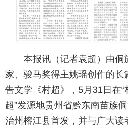
本报讯（记者袁超）由侗
家、骏马奖得主姚瑶创作的长
告文学《村超》，5月31日在“
超”发源地贵州省黔东南苗族侗
治州榕江县首发，并与广大读