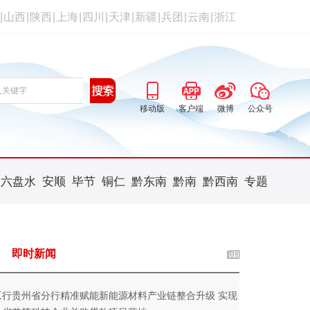
|
山西
|
陕西
|
上海
|
四川
|
天津
|
新疆
|
兵团
|
云南
|
浙江
移动版
客户端
微博
公众号
六盘水
安顺
毕节
铜仁
黔东南
黔南
黔西南
专题
即时新闻
工行贵州省分行精准赋能新能源材料产业链整合升级 实现