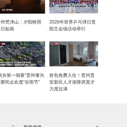
贵州梵净山：夕阳映照
2026年世界乒乓球日贵
落日如画
阳主会场活动举行
“侗乡第一侗寨”贵州肇兴
拎包免费入住！贵州贵
寨民众欢度“谷雨节”
安新区人才保障房宠才
力度拉满