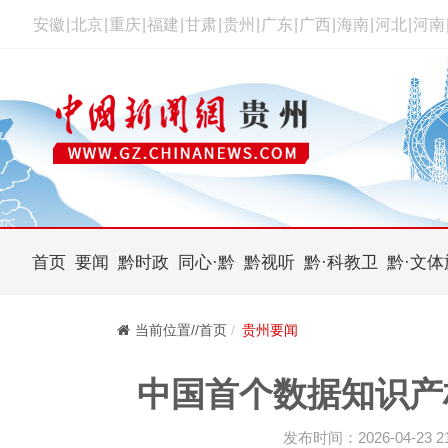
安徽
|
北京
|
重庆
|
福建
|
甘肃
|
贵州
|
广东
|
广西
|
海南
|
河北
|
河南
首页
要闻
黔时政
同心·黔
黔视听
黔·科教卫
黔·文体
当前位置//首页
贵州要闻
中国首个数据知识产
发布时间：2026-04-23 21: