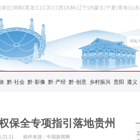
|
湖北
|
湖南
|
黑龙江
|
江苏
|
江西
|
吉林
|
辽宁
|
内蒙古
|
宁夏
|
青海
|
山东
旅
黔·社会
黔·影像
黔·产经
黔·创意
乡村振兴
贵阳
遵义
权保全专项指引落地贵州
21:11
稿件来源：中国新闻网