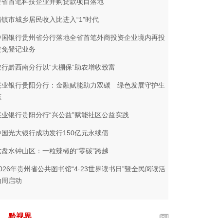
全省首笔科技企业并购贷款项目落地
清镇市城乡居民收入比进入“1”时代
中国银行贵州省分行落地全省首笔外商投资企业境内再投
资免登记业务
农行黔西南分行以“大棚保”助农增收致富
兴业银行贵阳分行：金融赋能助力双碳 绿色发展守护生
态
兴业银行贵阳分行“兴公益”赋能社区公益实践
中国光大银行成功发行150亿元永续债
六盘水钟山区：一粒辣椒的“零碳”跨越
2026年贵州省公共图书馆“4·23世界读书日”暨全民阅读活
动周启动
黔视界