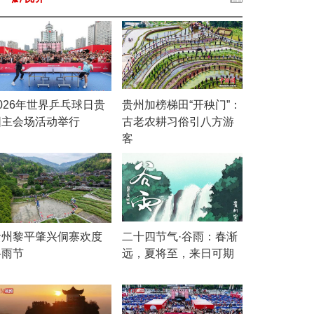
026年世界乒乓球日贵
贵州加榜梯田“开秧门”：
阳主会场活动举行
古老农耕习俗引八方游
客
贵州黎平肇兴侗寨欢度
二十四节气·谷雨：春渐
谷雨节
远，夏将至，来日可期