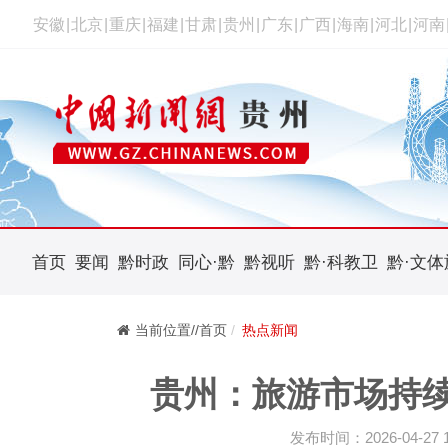
安徽
|
北京
|
重庆
|
福建
|
甘肃
|
贵州
|
广东
|
广西
|
海南
|
河北
|
河南
首页
要闻
黔时政
同心·黔
黔视听
黔·科教卫
黔·文体
当前位置//首页
热点新闻
贵州：旅游市场持续
发布时间：2026-04-27 16