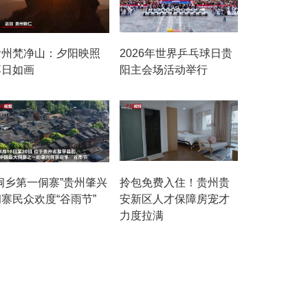
贵州梵净山：夕阳映照
2026年世界乒乓球日贵
落日如画
阳主会场活动举行
“侗乡第一侗寨”贵州肇兴
拎包免费入住！贵州贵
寨民众欢度“谷雨节”
安新区人才保障房宠才
力度拉满