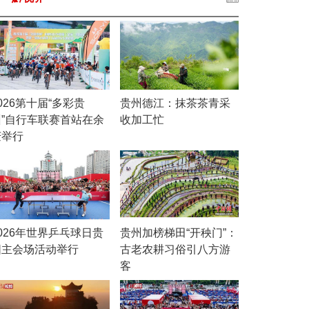
026第十届“多彩贵
贵州德江：抹茶茶青采
州”自行车联赛首站在余
收加工忙
庆举行
026年世界乒乓球日贵
贵州加榜梯田“开秧门”：
阳主会场活动举行
古老农耕习俗引八方游
客