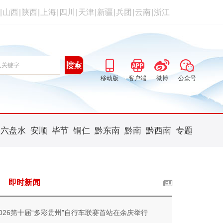
|
山西
|
陕西
|
上海
|
四川
|
天津
|
新疆
|
兵团
|
云南
|
浙江
移动版
客户端
微博
公众号
六盘水
安顺
毕节
铜仁
黔东南
黔南
黔西南
专题
即时新闻
2026第十届“多彩贵州”自行车联赛首站在余庆举行