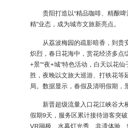
贵阳打造以“精品咖啡、精酿啤酒
精”业态，成为城市文旅新亮点。
从荔波梅园的疏影暗香，到贵安
炽烈，春日花海中，赏花经济多点
+景”“夜+城”特色活动，白天以
胜，夜晚以文旅大巡游、打铁花等延
局。数据显示，春假及清明假期，景
新晋超级流量入口花江峡谷大桥
假期9天，服务区累计接待游客突破
VR蹦极、水幕灯光秀、非遗体验、