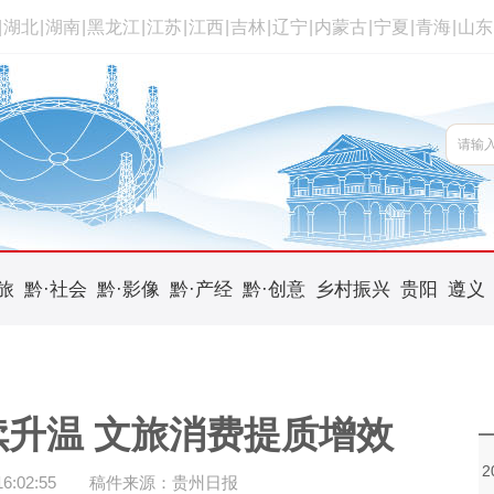
|
湖北
|
湖南
|
黑龙江
|
江苏
|
江西
|
吉林
|
辽宁
|
内蒙古
|
宁夏
|
青海
|
山东
旅
黔·社会
黔·影像
黔·产经
黔·创意
乡村振兴
贵阳
遵义
升温 文旅消费提质增效
:02:55
稿件来源：贵州日报