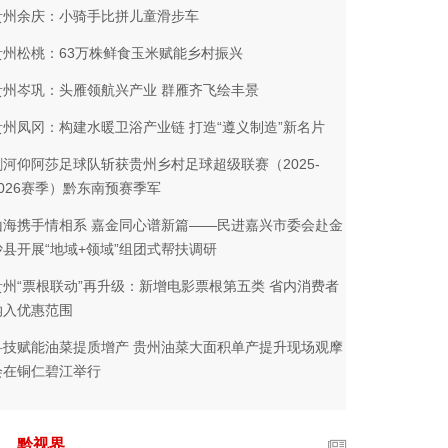
贵州余庆：小骑手比拼儿童滑步车
贵州松桃：63万株鲜食玉米赋能乡村振兴
贵州岑巩：头雁领航兴产业 群雁齐飞绘丰景
贵州凤冈：构建水暖卫浴产业链 打造“遵义制造”新名片
剑河仰阿莎足球队斩获贵州乡村足球超级联赛（2025-
2026赛季）黔东南预赛季军
山海携手情相系 嘉金同心谱新篇——民进嘉兴市委会赴金
沙县开展“地域+领域”组团式帮扶调研
贵州“票根联动”再升级：新增电影票根第五类 省内消费者
纳入优惠范围
科技赋能油菜提质增产 贵州油菜大面积单产提升现场观摩
会在铜仁碧江举行
黔视界