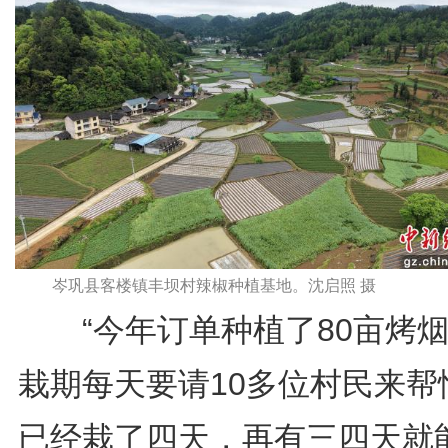
岑巩县客楼镇丰坝村辣椒种植基地。沈启照 摄
“今年订单种植了80亩烤烟
栽期每天要请10多位村民来帮
已经栽了四天，再有三四天就