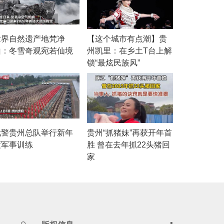
世界自然遗产地梵净
【这个城市有点潮】贵
山：冬雪奇观宛若仙境
州凯里：在乡土T台上解
锁“最炫民族风”
武警贵州总队举行新年
贵州“抓猪妹”再获开年首
度军事训练
胜 曾在去年抓22头猪回
家