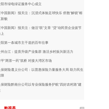
贵阳市绿电绿证服务中心成立
《中国新闻》报关注：沉浸式体验足球快乐 侨胞“解锁”榕
江新貌
《中国新闻》报关注：做活“联”文章 “贷”动民营企业拔节
向上
贵阳第一条城市主干道的百年往事
贵州台江：提质升级产业集群 激活乡村振兴新活力
黎平“两茶一药”筑桥 对接大湾区市场
人保财险遵义分公司：以普惠保险力量服务大局 助力民生
保障
人保财险黔南分公司以专业保险服务护航“四好农村路”建
设
黔视界