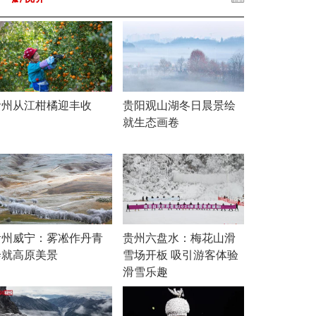
贵州从江柑橘迎丰收
贵阳观山湖冬日晨景绘
就生态画卷
贵州威宁：雾凇作丹青
贵州六盘水：梅花山滑
绘就高原美景
雪场开板 吸引游客体验
滑雪乐趣