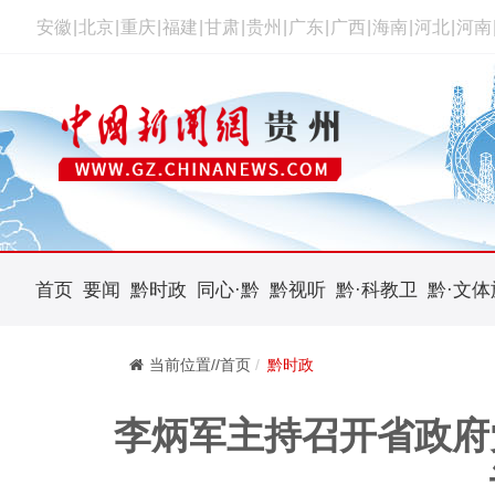
安徽
|
北京
|
重庆
|
福建
|
甘肃
|
贵州
|
广东
|
广西
|
海南
|
河北
|
河南
首页
要闻
黔时政
同心·黔
黔视听
黔·科教卫
黔·文体
当前位置//首页
黔时政
李炳军主持召开省政府