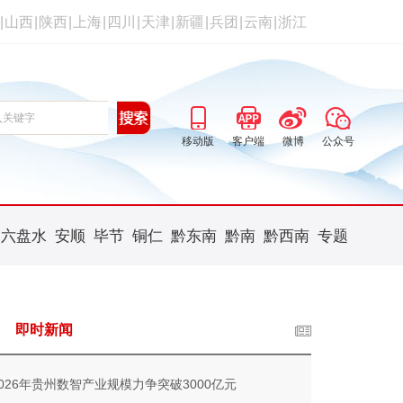
|
山西
|
陕西
|
上海
|
四川
|
天津
|
新疆
|
兵团
|
云南
|
浙江
移动版
客户端
微博
公众号
六盘水
安顺
毕节
铜仁
黔东南
黔南
黔西南
专题
即时新闻
2026年贵州数智产业规模力争突破3000亿元