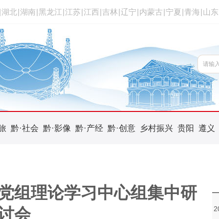
|
湖北
|
湖南
|
黑龙江
|
江苏
|
江西
|
吉林
|
辽宁
|
内蒙古
|
宁夏
|
青海
|
山东
旅
黔·社会
黔·影像
黔·产经
黔·创意
乡村振兴
贵阳
遵义
党组理论学习中心组集中研
讨会