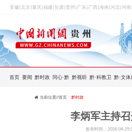
安徽
|
北京
|
重庆
|
福建
|
甘肃
|
贵州
|
广东
|
广西
|
海南
|
河北
|
河南
首页
要闻
黔时政
同心·黔
黔视听
黔·科教卫
黔·文体
当前位置//首页
黔时政
李炳军主持召
发布时间：2026-04-29 09