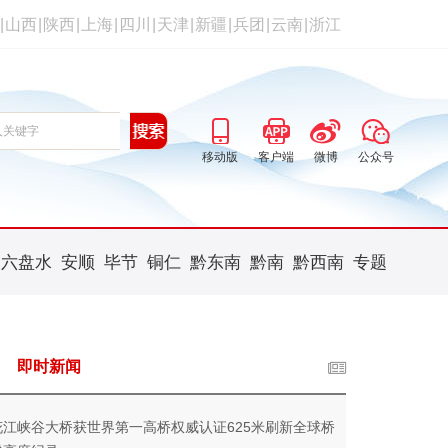
|
山西
|
陕西
|
上海
|
四川
|
天津
|
新疆
|
兵团
|
云南
|
浙江
移动版
客户端
微博
公众号
六盘水
安顺
毕节
铜仁
黔东南
黔南
黔西南
专题
即时新闻
花江峡谷大桥获世界第一高桥权威认证625米刷新全球桥