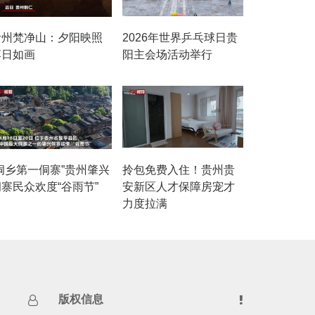
贵州梵净山：夕阳映照
2026年世界乒乓球日贵
落日如画
阳主会场活动举行
“侗乡第一侗寨”贵州肇兴
拎包免费入住！贵州贵
寨民众欢度“谷雨节”
安新区人才保障房宠才
力度拉满
版权信息