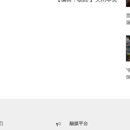
侗
们
融媒平台