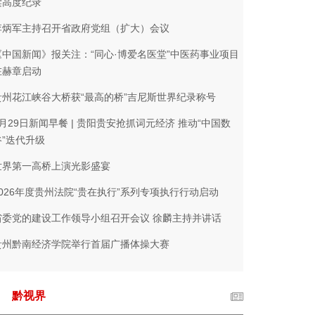
梁高度纪录
李炳军主持召开省政府党组（扩大）会议
《中国新闻》报关注：“同心·博爱名医堂”中医药事业项目
在赫章启动
贵州花江峡谷大桥获“最高的桥”吉尼斯世界纪录称号
4月29日新闻早餐 | 贵阳贵安抢抓词元经济 推动“中国数
谷”迭代升级
世界第一高桥上演光影盛宴
2026年度贵州法院“贵在执行”系列专项执行行动启动
省委党的建设工作领导小组召开会议 徐麟主持并讲话
贵州黔南经济学院举行首届广播体操大赛
黔视界