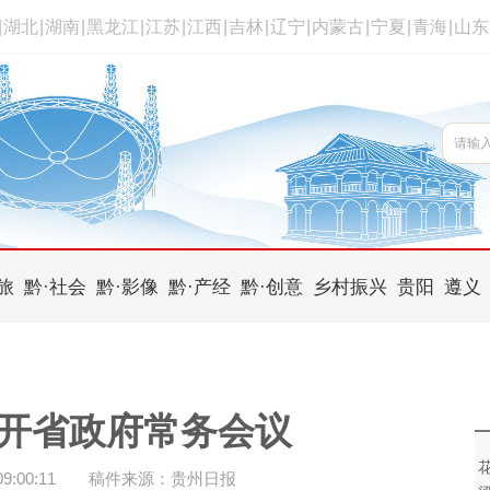
|
湖北
|
湖南
|
黑龙江
|
江苏
|
江西
|
吉林
|
辽宁
|
内蒙古
|
宁夏
|
青海
|
山东
旅
黔·社会
黔·影像
黔·产经
黔·创意
乡村振兴
贵阳
遵义
开省政府常务会议
:00:11
稿件来源：贵州日报