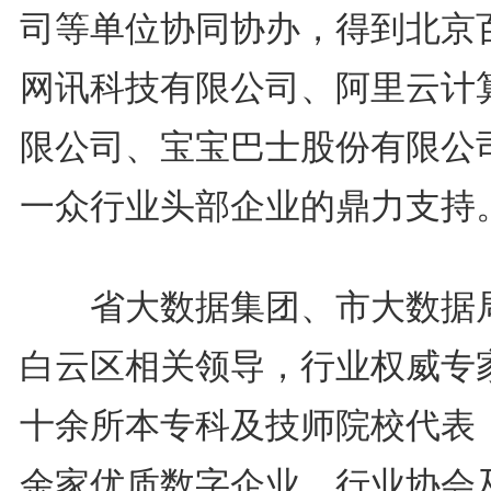
司等单位协同协办，得到北京
网讯科技有限公司、阿里云计
限公司、宝宝巴士股份有限公
一众行业头部企业的鼎力支持
省大数据集团、市大数据
白云区相关领导，行业权威专
十余所本专科及技师院校代表，
余家优质数字企业、行业协会