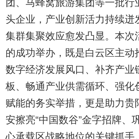
团、马蜂窝旅游集团等一批行
头企业，产业创新活力持续迸
集群集聚效应愈发凸显。本次
的成功举办，既是白云区主动
数字经济发展风口、补齐产业
板、畅通产业供需循环、强化
赋能的务实举措，更是助力贵
安擦亮“中国数谷”金字招牌、
心承载区战略地位的关键抓手