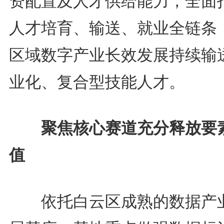
资配置及人才供给能力，全面
人才培育、输送、就业全链条
区域数字产业长效发展持续输
业化、复合型技能人才。
聚焦核心赛道充分释放要
值
依托白云区成熟的数据产