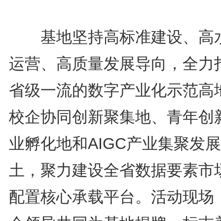
基地坚持高标准建设、高
运营、高质量发展导向，全力
省级一流的数字产业化示范高
校企协同创新聚集地、青年创
业孵化地和AIGC产业集聚发
土，聚力建设全省数据要素市
配置核心承载平台。活动现场