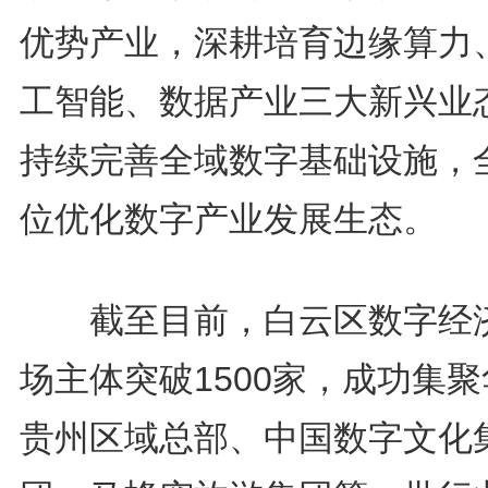
优势产业，深耕培育边缘算力
工智能、数据产业三大新兴业
持续完善全域数字基础设施，
位优化数字产业发展生态。
截至目前，白云区数字经
场主体突破1500家，成功集
贵州区域总部、中国数字文化