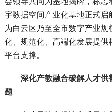
会领导共同为基地揭牌，标志
宇数据空间产业化基地正式启
为白云区乃至全市数字产业规
化、规范化、高端化发展提供
平台支撑。
深化产教融合破解人才供
题