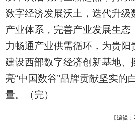
数字经济发展沃土，迭代升级
产业体系，完善产业发展生态
力畅通产业供需循环，为贵阳
建设西部数字经济创新基地、
亮“中国数谷”品牌贡献坚实的
量。（完）
【编辑：