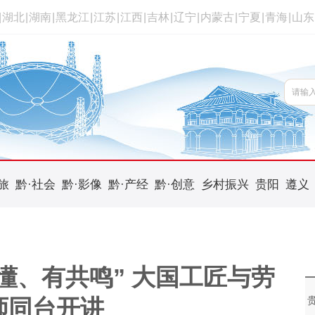
|
湖北
|
湖南
|
黑龙江
|
江苏
|
江西
|
吉林
|
辽宁
|
内蒙古
|
宁夏
|
青海
|
山东
旅
黔·社会
黔·影像
黔·产经
黔·创意
乡村振兴
贵阳
遵义
懂、有共鸣” 大国工匠与劳
师同台开讲