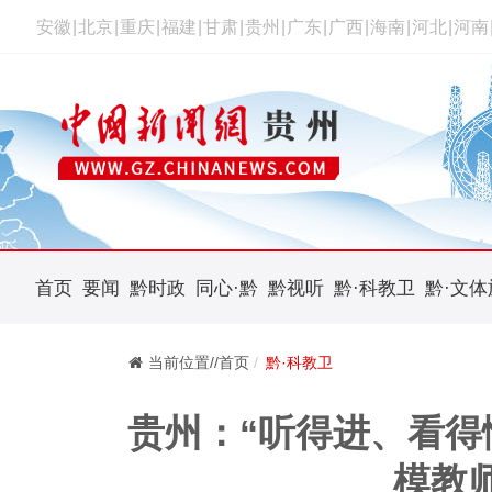
安徽
|
北京
|
重庆
|
福建
|
甘肃
|
贵州
|
广东
|
广西
|
海南
|
河北
|
河南
首页
要闻
黔时政
同心·黔
黔视听
黔·科教卫
黔·文体
当前位置//首页
黔·科教卫
贵州：“听得进、看得
模教