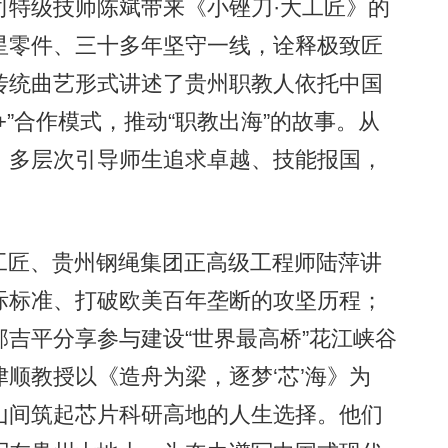
司特级技师陈斌带来《小锉刀·大工匠》的
星零件、三十多年坚守一线，诠释极致匠
传统曲艺形式讲述了贵州职教人依托中国
”合作模式，推动“职教出海”的故事。从
，多层次引导师生追求卓越、技能报国，
工匠、贵州钢绳集团正高级工程师陆萍讲
际标准、打破欧美百年垄断的攻坚历程；
吉平分享参与建设“世界最高桥”花江峡谷
顺教授以《造舟为梁，逐梦‘芯’海》为
山间筑起芯片科研高地的人生选择。他们