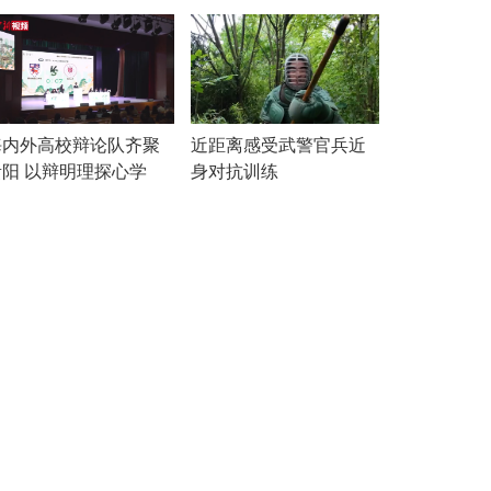
海内外高校辩论队齐聚
近距离感受武警官兵近
贵阳 以辩明理探心学
身对抗训练