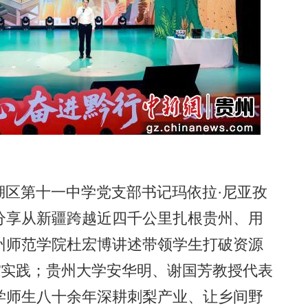
湖区第十一中学党支部书记玛依拉·尼亚孜
分享从新疆跨越近四千公里扎根贵州、用
州师范学院杜宏博讲述带领学生打破资源
”实践；贵州大学安华明、谢国芳教授代表
学师生八十余年深耕刺梨产业、让乡间野