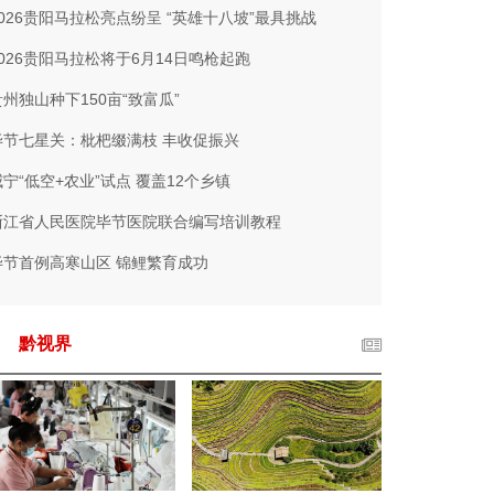
2026贵阳马拉松亮点纷呈 “英雄十八坡”最具挑战
2026贵阳马拉松将于6月14日鸣枪起跑
贵州独山种下150亩“致富瓜”
毕节七星关：枇杷缀满枝 丰收促振兴
威宁“低空+农业”试点 覆盖12个乡镇
浙江省人民医院毕节医院联合编写培训教程
毕节首例高寒山区 锦鲤繁育成功
黔视界