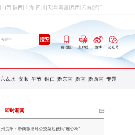
|
山西
|
陕西
|
上海
|
四川
|
天津
|
新疆
|
兵团
|
云南
|
浙江
移动版
客户端
微博
公众号
六盘水
安顺
毕节
铜仁
黔东南
黔南
黔西南
专题
即时新闻
贵州贵阳：黔爽微循环公交架起便民“连心桥”