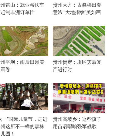
贵州雷山：就业帮扶车
贵州大方：古彝梯田夏
间赶制非洲订单忙
意浓 “大地指纹”美如画
贵州平坝：雨后田园美
贵州贵定：坝区灾后复
如画卷
产进行时
“六一”国际儿童节，走进
贵州高坡乡：这些孩子
贵州这所不一样的森林
用苗语唱响强军战歌
幼儿园！