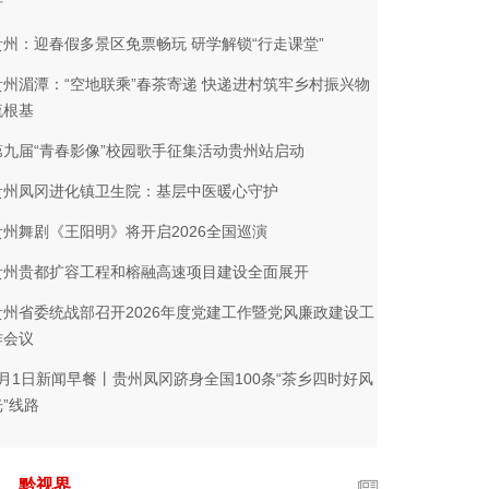
行
贵州：迎春假多景区免票畅玩 研学解锁“行走课堂”
贵州湄潭：“空地联乘”春茶寄递 快递进村筑牢乡村振兴物
流根基
第九届“青春影像”校园歌手征集活动贵州站启动
贵州凤冈进化镇卫生院：基层中医暖心守护
贵州舞剧《王阳明》将开启2026全国巡演
贵州贵都扩容工程和榕融高速项目建设全面展开
贵州省委统战部召开2026年度党建工作暨党风廉政建设工
作会议
4月1日新闻早餐丨贵州凤冈跻身全国100条“茶乡四时好风
光”线路
黔视界