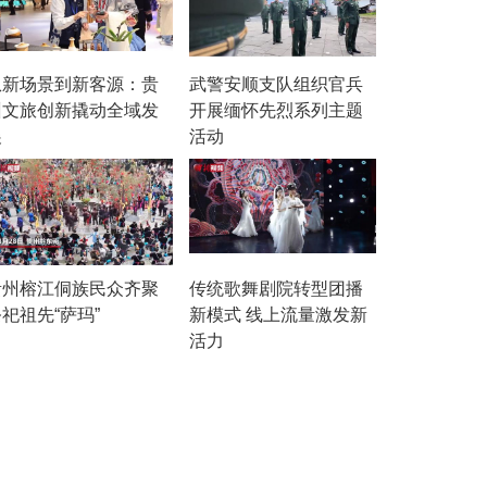
从新场景到新客源：贵
武警安顺支队组织官兵
州文旅创新撬动全域发
开展缅怀先烈系列主题
展
活动
贵州榕江侗族民众齐聚
传统歌舞剧院转型团播
祀祖先“萨玛”
新模式 线上流量激发新
活力