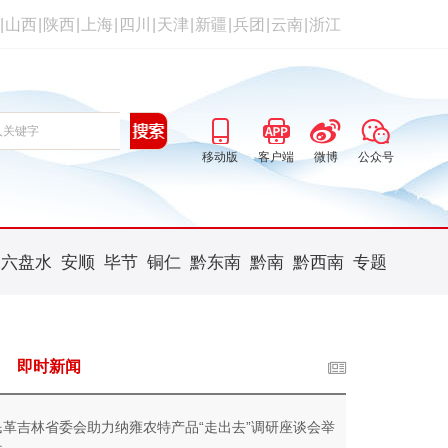
|
山西
|
陕西
|
上海
|
四川
|
天津
|
新疆
|
兵团
|
云南
|
浙江
移动版
客户端
微博
公众号
六盘水
安顺
毕节
铜仁
黔东南
黔南
黔西南
专题
即时新闻
民革吉林省委会助力纳雍农特产品“走出去”调研座谈会举