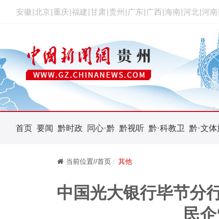
安徽
|
北京
|
重庆
|
福建
|
甘肃
|
贵州
|
广东
|
广西
|
海南
|
河北
|
河南
首页
要闻
黔时政
同心·黔
黔视听
黔·科教卫
黔·文体
当前位置//首页
其他
中国光大银行毕节分行
民企