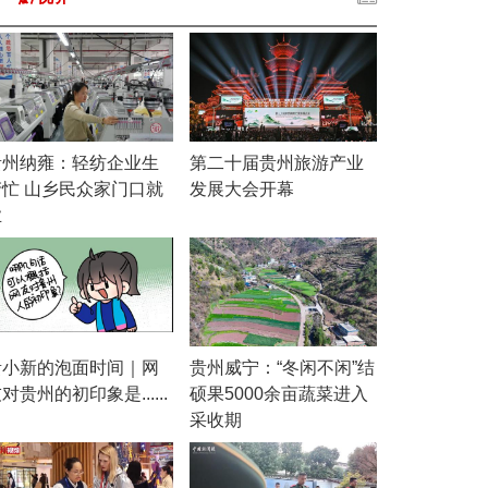
贵州纳雍：轻纺企业生
第二十届贵州旅游产业
产忙 山乡民众家门口就
发展大会开幕
业
贵小新的泡面时间｜网
贵州威宁：“冬闲不闲”结
对贵州的初印象是......
硕果5000余亩蔬菜进入
采收期