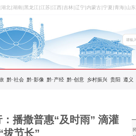
|
湖北
|
湖南
|
黑龙江
|
江苏
|
江西
|
吉林
|
辽宁
|
内蒙古
|
宁夏
|
青海
|
山东
旅
黔·社会
黔·影像
黔·产经
黔·创意
乡村振兴
贵阳
遵义
：播撒普惠“及时雨” 滴灌
“拔节长”