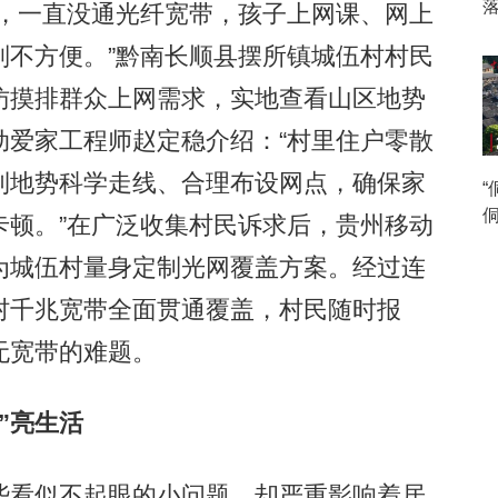
，一直没通光纤宽带，孩子上网课、网上
别不方便。”黔南长顺县摆所镇城伍村村民
访摸排群众上网需求，实地查看山区地势
动爱家工程师赵定稳介绍：“村里住户零散
利地势科学走线、合理布设网点，确保家
侗
卡顿。”在广泛收集村民诉求后，贵州移动
为城伍村量身定制光网覆盖方案。经过连
村千兆宽带全面贯通覆盖，村民随时报
无宽带的难题。
”亮生活
看似不起眼的小问题，却严重影响着居