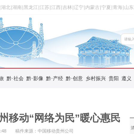
|
湖北
|
湖南
|
黑龙江
|
江苏
|
江西
|
吉林
|
辽宁
|
内蒙古
|
宁夏
|
青海
|
山东
旅
黔·社会
黔·影像
黔·产经
黔·创意
乡村振兴
贵阳
遵义
州移动“网络为民”暖心惠民
:48
稿件来源：中国移动贵州公司