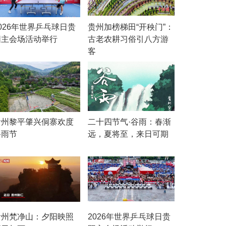
026年世界乒乓球日贵
贵州加榜梯田“开秧门”：
阳主会场活动举行
古老农耕习俗引八方游
客
贵州黎平肇兴侗寨欢度
二十四节气·谷雨：春渐
谷雨节
远，夏将至，来日可期
贵州梵净山：夕阳映照
2026年世界乒乓球日贵