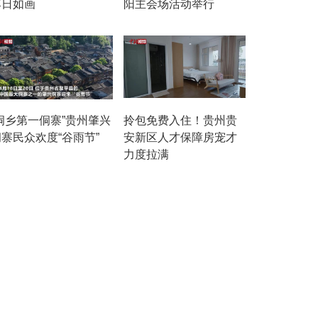
落日如画
阳主会场活动举行
“侗乡第一侗寨”贵州肇兴
拎包免费入住！贵州贵
寨民众欢度“谷雨节”
安新区人才保障房宠才
力度拉满