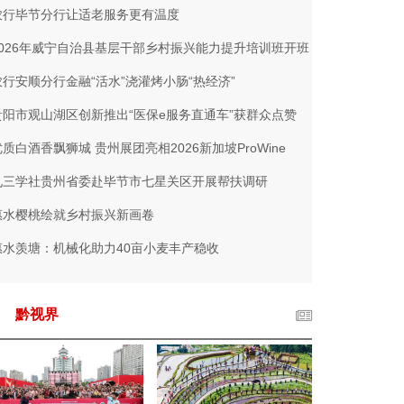
农行毕节分行让适老服务更有温度
2026年威宁自治县基层干部乡村振兴能力提升培训班开班
农行安顺分行金融“活水”浇灌烤小肠“热经济”
贵阳市观山湖区创新推出“医保e服务直通车”获群众点赞
优质白酒香飘狮城 贵州展团亮相2026新加坡ProWine
九三学社贵州省委赴毕节市七星关区开展帮扶调研
惠水樱桃绘就乡村振兴新画卷
惠水羡塘：机械化助力40亩小麦丰产稳收
黔视界