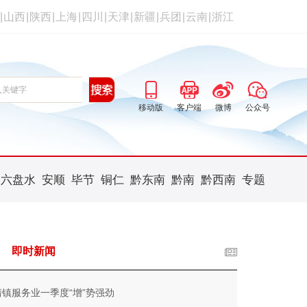
|
山西
|
陕西
|
上海
|
四川
|
天津
|
新疆
|
兵团
|
云南
|
浙江
移动版
客户端
微博
公众号
六盘水
安顺
毕节
铜仁
黔东南
黔南
黔西南
专题
即时新闻
清镇服务业一季度“增”势强劲