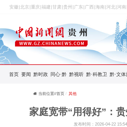
安徽
|
北京
|
重庆
|
福建
|
甘肃
|
贵州
|
广东
|
广西
|
海南
|
河北
|
河南
首页
要闻
黔时政
同心·黔
黔视听
黔·科教卫
黔·文体
当前位置//首页
其他
家庭宽带“用得好”：贵
发布时间：2026-04-22 15:54