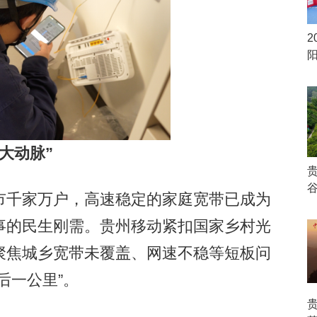
2
大动脉”
千家万户，高速稳定的家庭宽带已成为
事的民生刚需。贵州移动紧扣国家乡村光
聚焦城乡宽带未覆盖、网速不稳等短板问
后一公里”。