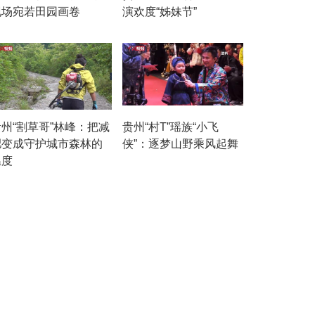
现场宛若田园画卷
演欢度“姊妹节”
贵州“割草哥”林峰：把减
贵州“村T”瑶族“小飞
肥变成守护城市森林的
侠”：逐梦山野乘风起舞
温度