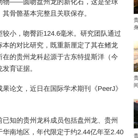
动物——圆吻盘州龙的新化石，这是全球
，其骨骼基本完整且关联保存。
身
小，吻臀距124.6毫米。研究团队通过
标本的对比研究，既重新厘定了其在鳍龙
所在的贵州龙科起源于古东特提斯洋（今
统发育证据。
论文，近日在国际学术期刊《PeerJ》
已知的贵州龙科成员包括盘州龙、贵州
南地区，年代限定于约2.44亿年至2.40