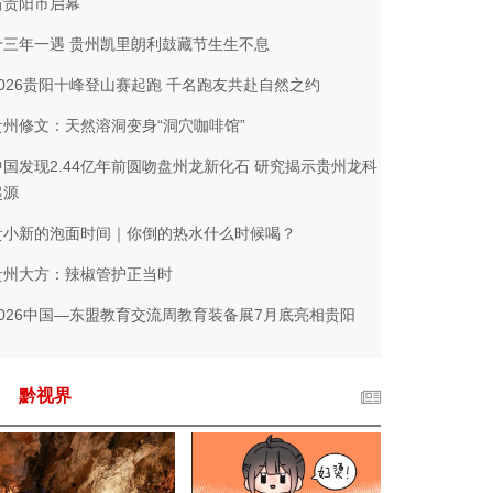
省贵阳市启幕
十三年一遇 贵州凯里朗利鼓藏节生生不息
2026贵阳十峰登山赛起跑 千名跑友共赴自然之约
贵州修文：天然溶洞变身“洞穴咖啡馆”
中国发现2.44亿年前圆吻盘州龙新化石 研究揭示贵州龙科
起源
贵小新的泡面时间｜你倒的热水什么时候喝？
贵州大方：辣椒管护正当时
2026中国—东盟教育交流周教育装备展7月底亮相贵阳
黔视界