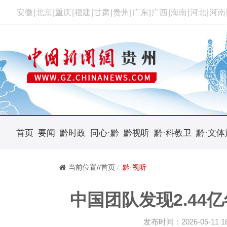
安徽
|
北京
|
重庆
|
福建
|
甘肃
|
贵州
|
广东
|
广西
|
海南
|
河北
|
河南
首页
要闻
黔时政
同心·黔
黔视听
黔·科教卫
黔·文体
当前位置//首页
黔·视听
中国团队发现2.44
发布时间：2026-05-11 18: