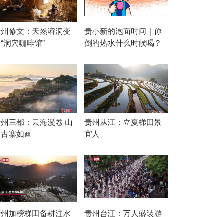
贵州修文：天然溶洞变
贵小新的泡面时间｜你
“洞穴咖啡馆”
倒的热水什么时候喝？
贵州三都：云海漫卷 山
贵州从江：立夏梯田景
间古寨如画
宜人
贵州加榜梯田备耕注水
贵州台江：万人盛装游