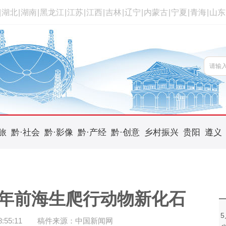
|
湖北
|
湖南
|
黑龙江
|
江苏
|
江西
|
吉林
|
辽宁
|
内蒙古
|
宁夏
|
青海
|
山东
旅
黔·社会
黔·影像
黔·产经
黔·创意
乡村振兴
贵阳
遵义
亿年前海生爬行动物新化石
55:11
稿件来源：中国新闻网