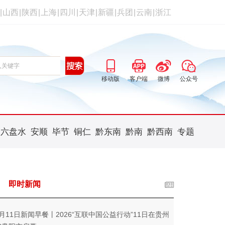
|
山西
|
陕西
|
上海
|
四川
|
天津
|
新疆
|
兵团
|
云南
|
浙江
移动版
客户端
微博
公众号
六盘水
安顺
毕节
铜仁
黔东南
黔南
黔西南
专题
即时新闻
5月11日新闻早餐丨2026“互联中国公益行动”11日在贵州