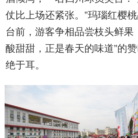
仗比上场还紧张。”玛瑙红樱桃
台前，游客争相品尝枝头鲜果，
酸甜甜，正是春天的味道”的赞
绝于耳。