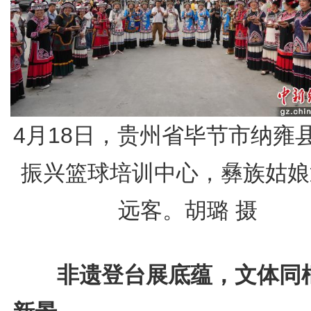
4月18日，贵州省毕节市纳雍
振兴篮球培训中心，彝族姑娘
远客。胡璐 摄
非遗登台展底蕴，文体同