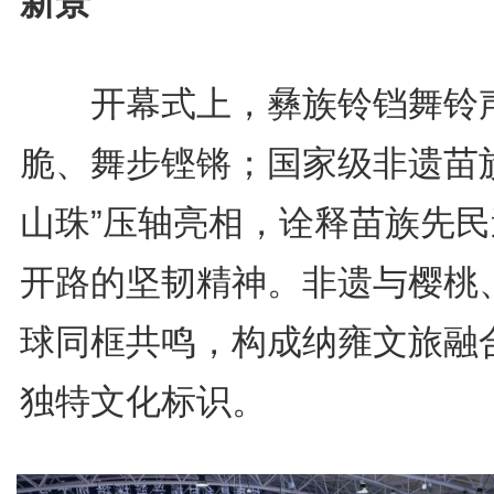
新景
开幕式上，彝族铃铛舞铃
脆、舞步铿锵；国家级非遗苗族
山珠”压轴亮相，诠释苗族先民
开路的坚韧精神。非遗与樱桃
球同框共鸣，构成纳雍文旅融
独特文化标识。