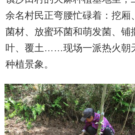
余名村民正弯腰忙碌着：挖厢
菌材、放蜜环菌和萌发菌、铺
叶、覆土……现场一派热火朝
种植景象。