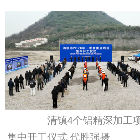
清镇4个铝精深加工
集中开工仪式 代胜强摄