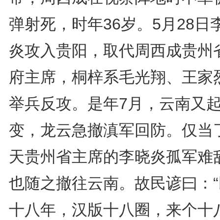
弹射死，时年36岁。5月28日
炎攻入贵阳，取代周西成贵州
府主席，桐梓系毛光翔、王家
举兵反攻。是年7月，云南又
变，龙云急撤滇军回防。仅当了
天贵州省主席的李晓炎孤军难
也随之撤往云南。故民谚曰：“
十八年，汉版十八圈，来个十