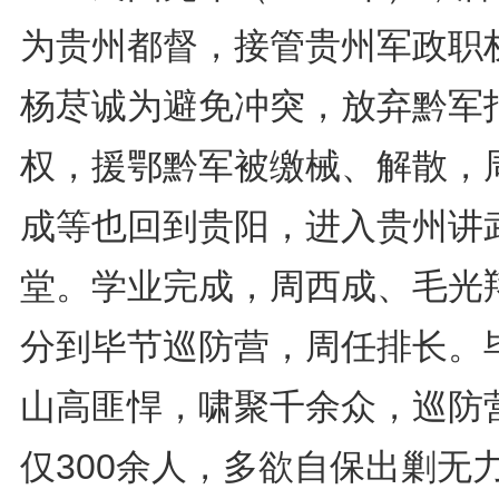
为贵州都督，接管贵州军政职
杨荩诚为避免冲突，放弃黔军
权，援鄂黔军被缴械、解散，
成等也回到贵阳，进入贵州讲
堂。学业完成，周西成、毛光
分到毕节巡防营，周任排长。
山高匪悍，啸聚千余众，巡防
仅300余人，多欲自保出剿无