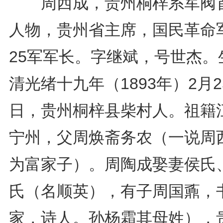
周西成，贵州桐梓系军阀
人物，贵州省主席，国民革命
25军军长。字继斌，号世杰。
清光绪十九年（1893年）2月2
日，贵州桐梓县柴村人。祖籍
宁州，父周焕斋务农（一说周
为富家子）。周陶成娶妻侯氏
氏（名顺英），有子周国鼒，
家，诗人。孙杨霜其母姓），