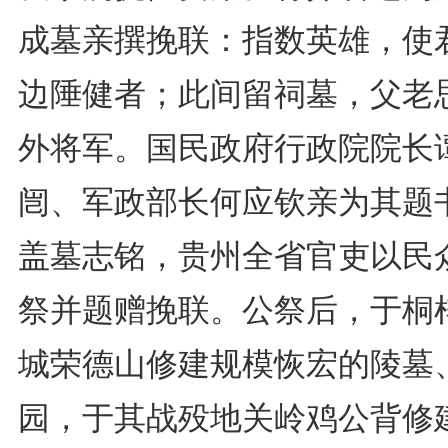
成墓亲撰挽联：指数英雄，使
边陲健者；此间留祠墓，父老
外将军。国民政府行政院院长
闿、军政部长何应钦亲为其题
盖墓志铭，贵州全省官吏以民
祭并题赠挽联。公祭后，于桐
城荣德山修建规模恢宏的陵墓
园，于其战殁地关岭鸡公背修