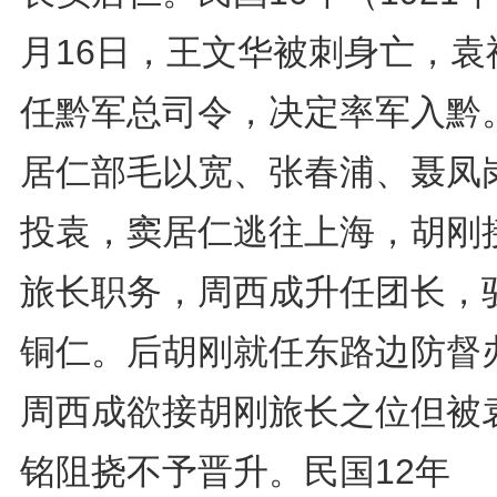
月16日，王文华被刺身亡，袁
任黔军总司令，决定率军入黔
居仁部毛以宽、张春浦、聂凤
投袁，窦居仁逃往上海，胡刚
旅长职务，周西成升任团长，
铜仁。后胡刚就任东路边防督
周西成欲接胡刚旅长之位但被
铭阻挠不予晋升。民国12年