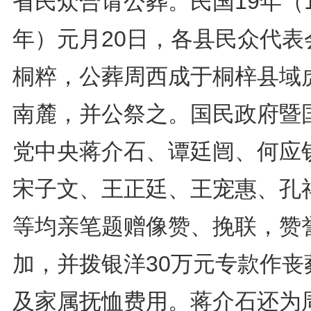
省民众合请公葬。民国19年（1
年）元月20日，各县民众代表
桐粹，公葬周西成于桐梓县域
南麓，并公祭之。国民政府暨
党中央蒋介石、谭廷闿、何应
宋子文、王正廷、王宠惠、孔
等均亲笔题赠像赞、挽联，赞
加，并拨银洋30万元专款作丧
及家属抚恤费用。蒋介石还为