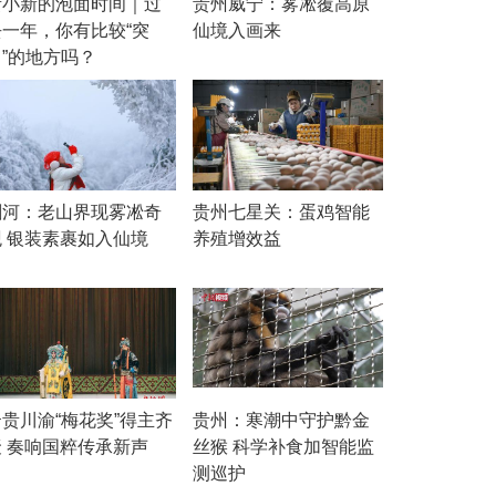
贵小新的泡面时间｜过
贵州威宁：雾凇覆高原
去一年，你有比较“突
仙境入画来
出”的地方吗？
剑河：老山界现雾凇奇
贵州七星关：蛋鸡智能
观 银装素裹如入仙境
养殖增效益
云贵川渝“梅花奖”得主齐
贵州：寒潮中守护黔金
聚 奏响国粹传承新声
丝猴 科学补食加智能监
测巡护