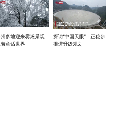
贵州多地迎来雾凇景观
探访“中国天眼”：正稳步
宛若童话世界
推进升级规划