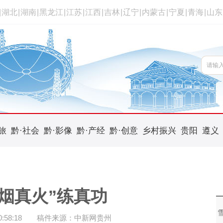
|
湖北
|
湖南
|
黑龙江
|
江苏
|
江西
|
吉林
|
辽宁
|
内蒙古
|
宁夏
|
青海
|
山东
旅
黔·社会
黔·影像
黔·产经
黔·创意
乡村振兴
贵阳
遵义
烟真火”练真功
58:18
稿件来源：中新网贵州