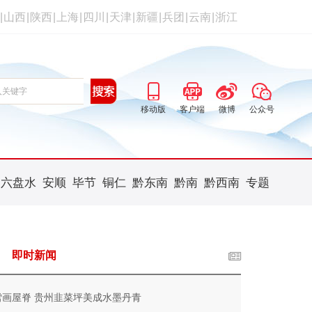
|
山西
|
陕西
|
上海
|
四川
|
天津
|
新疆
|
兵团
|
云南
|
浙江
移动版
客户端
微博
公众号
六盘水
安顺
毕节
铜仁
黔东南
黔南
黔西南
专题
即时新闻
雪画屋脊 贵州韭菜坪美成水墨丹青