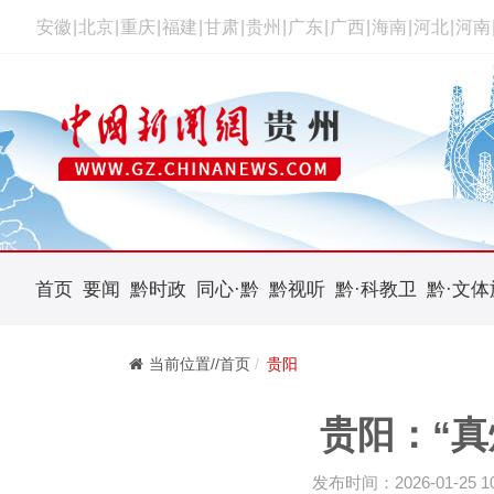
安徽
|
北京
|
重庆
|
福建
|
甘肃
|
贵州
|
广东
|
广西
|
海南
|
河北
|
河南
首页
要闻
黔时政
同心·黔
黔视听
黔·科教卫
黔·文体
当前位置//首页
贵阳
贵阳：“真
发布时间：2026-01-25 10: