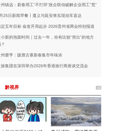
贵州镇远：新春用工“不打烊”政企联动破解企业用工“荒”
1月25日新闻早餐丨遵义与延安将实现动车直达
锚定五年目标 奋发开局起步 2026贵州省两会特别报道
贵小新的泡面时间｜过去一年，你有比较“突出”的地方
吗？
贵州册亨：陂鼐古寨新春集市年味浓
贵旅集团在深圳举办2026年香港旅行商座谈交流会
黔视界