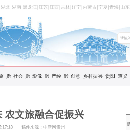
|
湖北
|
湖南
|
黑龙江
|
江苏
|
江西
|
吉林
|
辽宁
|
内蒙古
|
宁夏
|
青海
|
山东
旅
黔·社会
黔·影像
黔·产经
黔·创意
乡村振兴
贵阳
遵义
 农文旅融合促振兴
17:18
稿件来源：中新网贵州