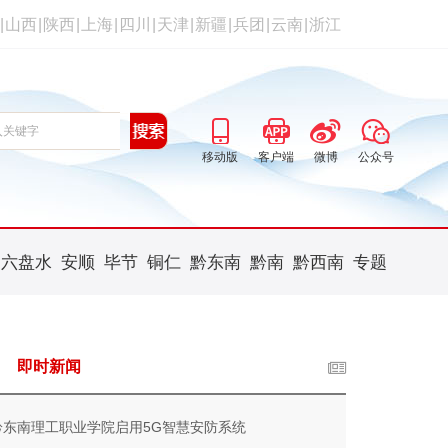
|
山西
|
陕西
|
上海
|
四川
|
天津
|
新疆
|
兵团
|
云南
|
浙江
移动版
客户端
微博
公众号
六盘水
安顺
毕节
铜仁
黔东南
黔南
黔西南
专题
即时新闻
黔东南理工职业学院启用5G智慧安防系统