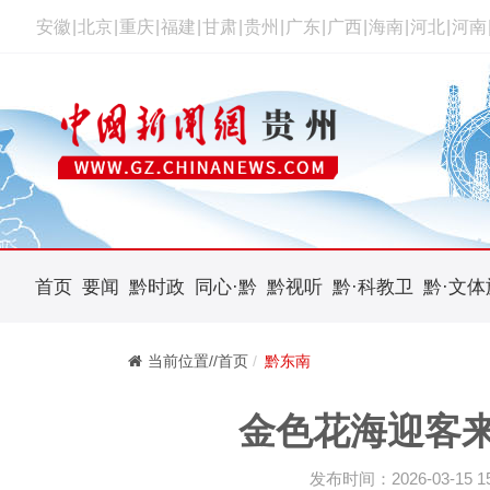
安徽
|
北京
|
重庆
|
福建
|
甘肃
|
贵州
|
广东
|
广西
|
海南
|
河北
|
河南
首页
要闻
黔时政
同心·黔
黔视听
黔·科教卫
黔·文体
当前位置//首页
黔东南
金色花海迎客来
发布时间：2026-03-15 15: