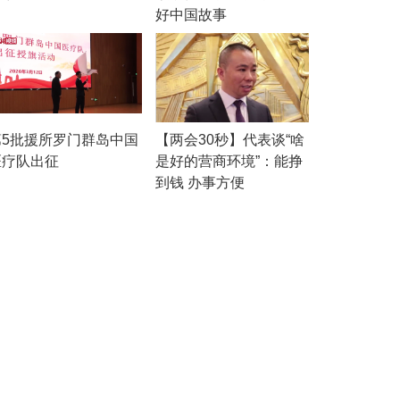
好中国故事
第5批援所罗门群岛中国
【两会30秒】代表谈“啥
医疗队出征
是好的营商环境”：能挣
到钱 办事方便