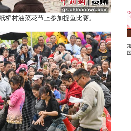
纸桥村油菜花节上参加捉鱼比赛。