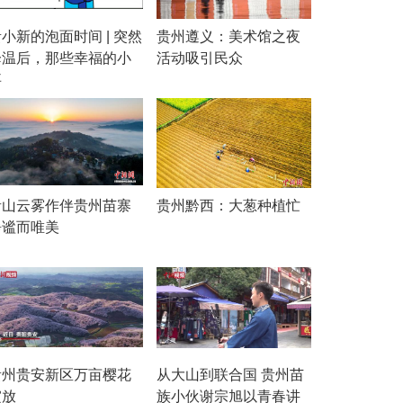
小新的泡面时间 | 突然
贵州遵义：美术馆之夜
降温后，那些幸福的小
活动吸引民众
事
青山云雾作伴贵州苗寨
贵州黔西：大葱种植忙
静谧而唯美
贵州贵安新区万亩樱花
从大山到联合国 贵州苗
绽放
族小伙谢宗旭以青春讲