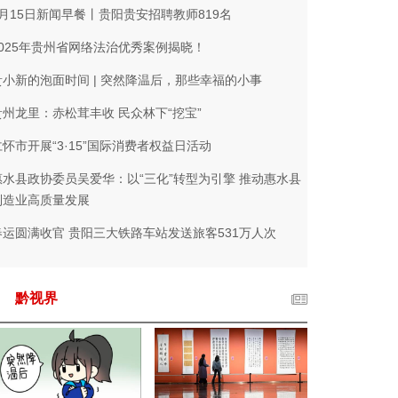
3月15日新闻早餐丨贵阳贵安招聘教师819名
2025年贵州省网络法治优秀案例揭晓！
贵小新的泡面时间 | 突然降温后，那些幸福的小事
贵州龙里：赤松茸丰收 民众林下“挖宝”
仁怀市开展“3·15”国际消费者权益日活动
惠水县政协委员吴爱华：以“三化”转型为引擎 推动惠水县
制造业高质量发展
春运圆满收官 贵阳三大铁路车站发送旅客531万人次
黔视界