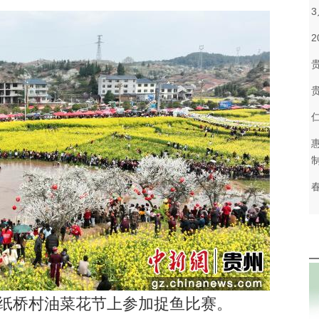
纸桥村油菜花节上参加捉鱼比赛。