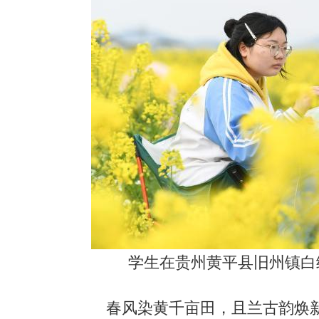
学生在贵州黄平县旧州镇白
春风染黄千亩田，且兰古韵焕新生