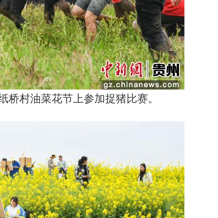
纸桥村油菜花节上参加捉猪比赛。