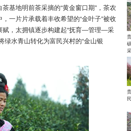
基地明前茶采摘的“黄金窗口期”，茶农
，一片片承载着丰收希望的“金叶子”被收
禀赋，太拥镇逐步构建起“抚育—管理—采
将绿水青山转化为富民兴村的“金山银
硕