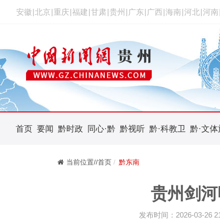
安徽
|
北京
|
重庆
|
福建
|
甘肃
|
贵州
|
广东
|
广西
|
海南
|
河北
|
河南
首页
要闻
黔时政
同心·黔
黔视听
黔·科教卫
黔·文体
当前位置//首页
黔东南
贵州剑河
发布时间：2026-03-26 21: