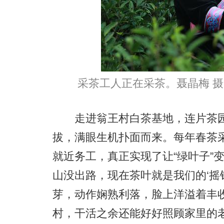
采茶工人正在采茶。聂晶梅 摄
走进翁王村白茶基地，连片茶园
拔，满眼生机扑面而来。每年春茶
就近务工，真正实现了让“绿叶子”变
山没出路，现在茶叶就是我们的‘摇
芽，动作娴熟利落，脸上洋溢着丰
村，干活之余还能好好照顾家里的