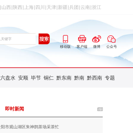
|
山西
|
陕西
|
上海
|
四川
|
天津
|
新疆
|
兵团
|
云南
|
浙江
移动版
客户端
微博
公众号
六盘水
安顺
毕节
铜仁
黔东南
黔南
黔西南
专题
即时新闻
贵阳市观山湖区朱神鹊茶场采茶忙