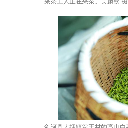
采茶工人正在采茶。吴麟钦 摄
剑河县太拥镇翁王村的高山白