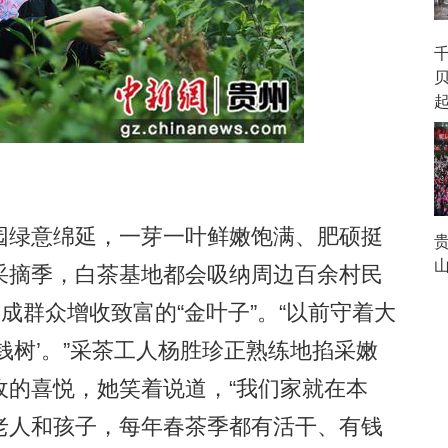
绿意绵延，一芽一叶鲜嫩饱满、肥硕挺
贵
山
采摘季，白茶基地都会吸纳周边百余村民
成群众增收致富的“金叶子”。“以前守着大
钱树’。”采茶工人杨胜珍正熟练地掐采嫩
收的喜悦，她笑着说道，“我们家就在本
老人和孩子，每年春茶季都有活干、有钱