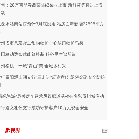
罗甸：28万亩早春蔬菜陆续采收上市 新鲜莴笋直达上海
市场
六盘水站南站房预计3月底投用 站房面积新增22898平方
米
贵州省市共建野生动物救护中心放归救护鸟类
贵阳移动数智赋能筑根基 服务民生谱新篇
贵州松桃：一域“青山”美 全域乡村兴
农行贵阳观山湖支行“三走进”反诈宣传 织密金融安全防护
网
“青绿智游”最美房车露营风景廊道活动在多彩贵州城启动
中行遵义礼仪支行成功守护客户10万元资金安全
黔视界