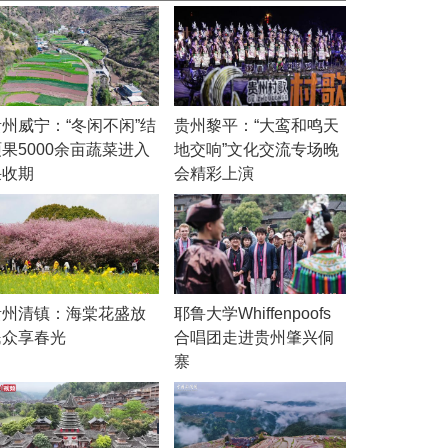
贵州威宁：“冬闲不闲”结
贵州黎平：“大鸾和鸣天
果5000余亩蔬菜进入
地交响”文化交流专场晚
采收期
会精彩上演
贵州清镇：海棠花盛放
耶鲁大学Whiffenpoofs
民众享春光
合唱团走进贵州肇兴侗
寨