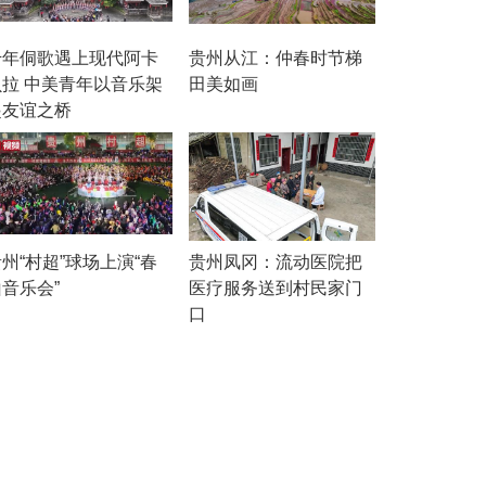
千年侗歌遇上现代阿卡
贵州从江：仲春时节梯
贝拉 中美青年以音乐架
田美如画
起友谊之桥
州“村超”球场上演“春
贵州凤冈：流动医院把
音乐会”
医疗服务送到村民家门
口