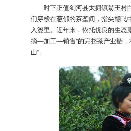
时下正值剑河县太拥镇翁王村白茶
们穿梭在葱郁的茶垄间，指尖翻飞中
入篓里。近年来，依托优良的生态
摘—加工—销售”的完整茶产业链，
山”。