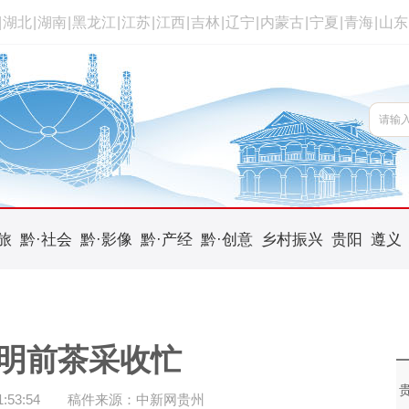
|
湖北
|
湖南
|
黑龙江
|
江苏
|
江西
|
吉林
|
辽宁
|
内蒙古
|
宁夏
|
青海
|
山东
旅
黔·社会
黔·影像
黔·产经
黔·创意
乡村振兴
贵阳
遵义
明前茶采收忙
53:54
稿件来源：中新网贵州