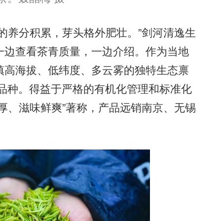
养分积累，芽头格外肥壮。”剑河清逸生
一边查看茶青质量，一边介绍。作为当地
镇高海拔、低纬度、多云雾的独特生态禀
高端品种。得益于严格的有机化管理和标准化
厚、滋味鲜爽”著称，产品远销南京、无锡