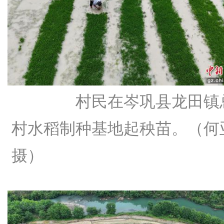
村民在岑巩县龙田镇
村水稻制种基地起秧苗。（何
摄）