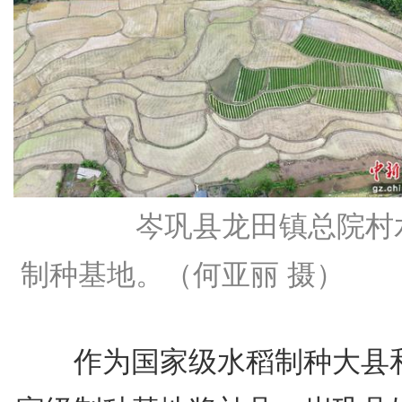
岑巩县龙田镇总院村
制种基地。（何亚丽 摄）
作为国家级水稻制种大县