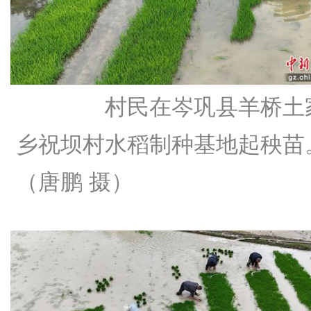
村民在岑巩县羊桥土
乡祝坝村水稻制种基地起秧苗
（唐鹏 摄）