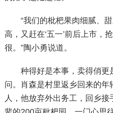
“我们的枇杷果肉细腻、甜
高，又赶在‘五一’前后上市，
很。”陶小勇说道。
种得好是本事，卖得俏更
问。肖森是村里返乡回来的年
人，他放弃外出务工，回乡接
辈的200亩枇杷园，一门心思