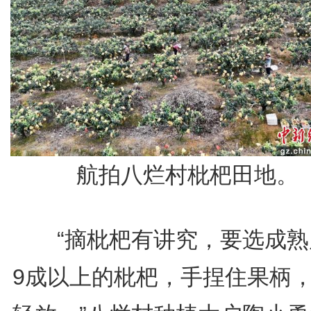
航拍八烂村枇杷田地。
“摘枇杷有讲究，要选成熟
9成以上的枇杷，手捏住果柄