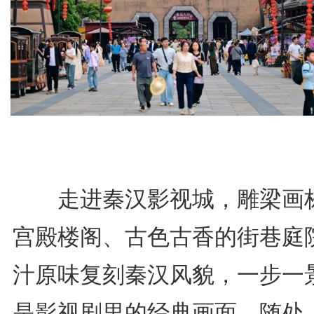
走进秦汉影视城，雕梁画
宫殿楼阁、古色古香的街巷庭
汁原味复刻秦汉风貌，一步一
是影视剧里的经典画面。随处