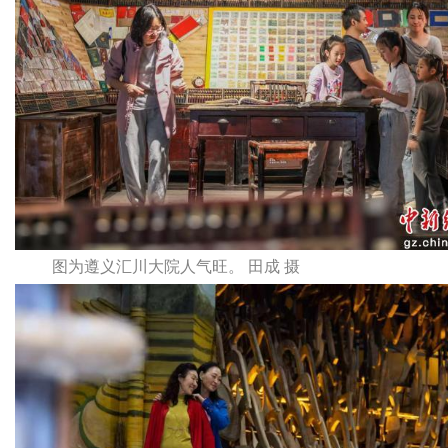
图为遵义汇川大院人气旺。 田成 摄