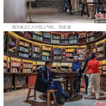
图为遵义汇川大院人气旺。 田成 摄