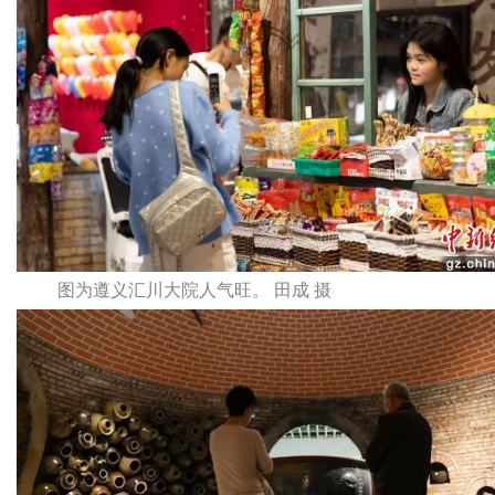
图为遵义汇川大院人气旺。 田成 摄