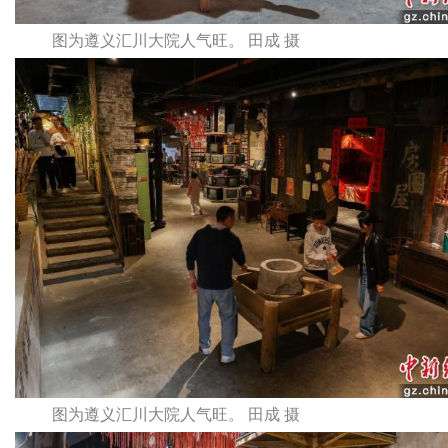
图为遵义汇川大院人气旺。 田成 摄
图为遵义汇川大院人气旺。 田成 摄