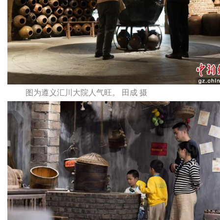
图为遵义汇川大院人气旺。 田成 摄