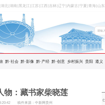
|
湖北
|
湖南
|
黑龙江
|
江苏
|
江西
|
吉林
|
辽宁
|
内蒙古
|
宁夏
|
青海
|
山东
旅
黔·社会
黔·影像
黔·产经
黔·创意
乡村振兴
贵阳
遵义
人物：藏书家柴晓莲
20:42
稿件来源：中新网贵州