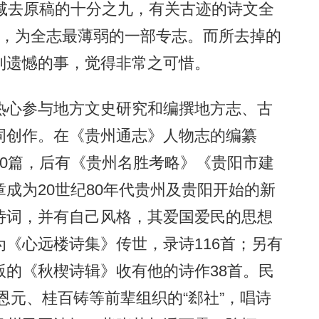
减去原稿的十分之九，有关古迹的诗文全
册，为全志最薄弱的一部专志。而所去掉的
到遗憾的事，觉得非常之可惜。
心参与地方文史研究和编撰地方志、古
词创作。在《贵州通志》人物志的编纂
0篇，后有《贵州名胜考略》《贵阳市建
成为20世纪80年代贵州及贵阳开始的新
诗词，并有自己风格，其爱国爱民的思想
《心远楼诗集》传世，录诗116首；另有
的《秋楔诗辑》收有他的诗作38首。民
杨恩元、桂百铸等前辈组织的“郄社”，唱诗