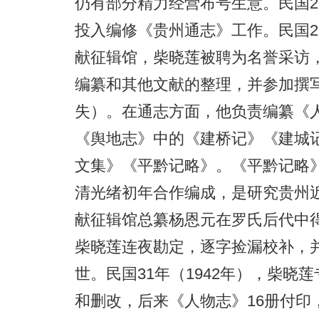
仍有部分精力经营布号生意。民国2
投入编修《贵州通志》工作。民国2
献征辑馆，柴晓莲被聘为名誉采访
编纂和其他文献的整理，并参加撰
失）。在通志方面，他负责编纂《人
《舆地志》中的《建桥记》《建城
文集》《平黔记略》。《平黔记略
清光绪初年合作编成，是研究贵州
献征辑馆总纂杨恩元在罗氏后代中
柴晓莲连夜勘定，逐字捡漏校补，
世。民国31年（1942年），柴
和删改，后来《人物志》16册付印