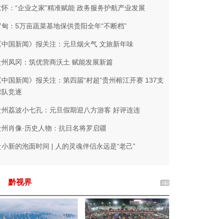
仁怀：“企业之家”精准赋能 政务服务护航产业发展
罗甸：5万亩蔬菜基地保供贵阳全年“不断档”
《中国新闻》报关注：元旦烟火气 文旅新年味
贵州凤冈：筑优营商沃土 赋能发展新篇
《中国新闻》报关注：第四届“村超”贵州榕江开赛 137支
球队竞逐
贵州荔波小七孔：元旦假期迎八方游客 好评连连
贵州肖像·历史人物：抗日名将罗启疆
贵小新的泡面时间 | 人的灵魂伴侣永远是“老己”
黔视界