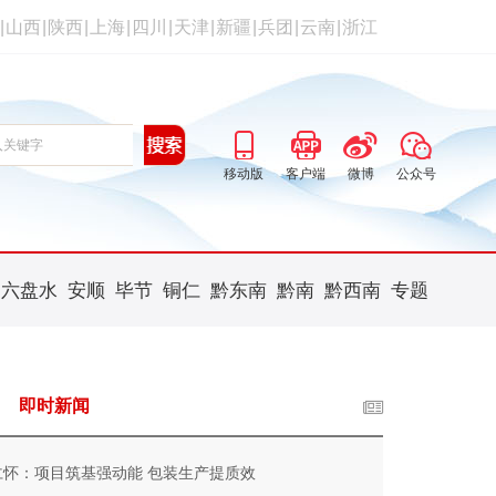
|
山西
|
陕西
|
上海
|
四川
|
天津
|
新疆
|
兵团
|
云南
|
浙江
移动版
客户端
微博
公众号
六盘水
安顺
毕节
铜仁
黔东南
黔南
黔西南
专题
即时新闻
仁怀：项目筑基强动能 包装生产提质效