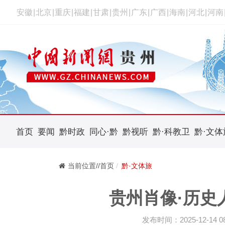
安徽
|
北京
|
重庆
|
福建
|
甘肃
|
贵州
|
广东
|
广西
|
海南
|
河北
|
河南
首页
要闻
黔时政
同心·黔
黔视听
黔·科教卫
黔·文体
当前位置//首页
黔·文体旅
贵州肖像·历史
发布时间：2025-12-14 08: