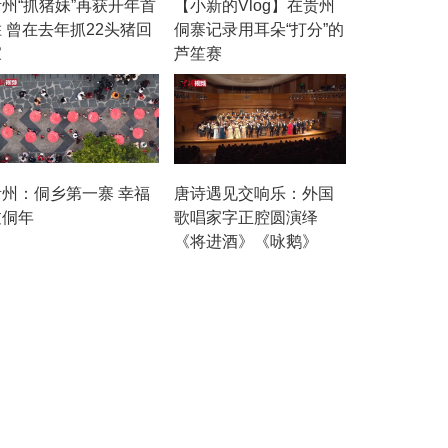
贵州“抓猪妹”再获开年首
【小新的Vlog】在贵州
 曾在去年抓22头猪回
侗寨记录用耳朵“打分”的
家
芦笙赛
贵州：侗乡第一寨 幸福
唐诗遇见交响乐：外国
过侗年
歌唱家字正腔圆演绎
《将进酒》《咏鹅》