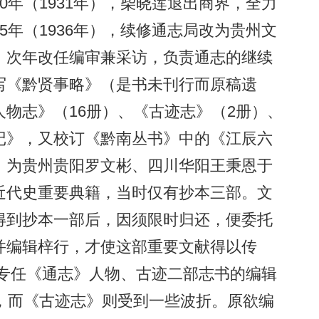
0年（1931年），柴晓莲退出商界，全力
5年（1936年），续修通志局改为贵州文
，次年改任编审兼采访，负责通志的继续
写《黔贤事略》（是书未刊行而原稿遗
物志》（16册）、《古迹志》（2册）、
记》，又校订《黔南丛书》中的《江辰六
》为贵州贵阳罗文彬、四川华阳王秉恩于
近代史重要典籍，当时仅有抄本三部。文
得到抄本一部后，因须限时归还，便委托
并编辑梓行，才使这部重要文献得以传
晓莲专任《通志》人物、古迹二部志书的编辑
，而《古迹志》则受到一些波折。原欲编