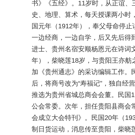
书》《五经》。11岁时，从正谊、
史、地理、算术，每天授课两小时
国元年（1912年），奉父母命停
一边经商，一边自学，后又先后得
进士、贵州名宿安顺杨恩元在诗词文
年），柴晓莲18岁，与贵阳王亦舫之
加《贵州通志》的采访编辑工作。民
后，将商号改为“寿福记”，独自经
推选为贵州省城总商会会董。民国1
公会常委。次年，担任贵阳县商会
会成立大会特刊》。民国20年（19
制日货运动，消息传至贵阳，柴晓