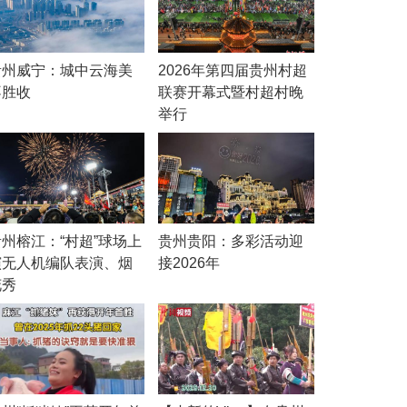
贵州威宁：城中云海美
2026年第四届贵州村超
不胜收
联赛开幕式暨村超村晚
举行
贵州榕江：“村超”球场上
贵州贵阳：多彩活动迎
演无人机编队表演、烟
接2026年
花秀