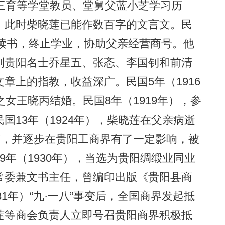
三育等学堂教员、堂舅父蓝小芝学习历
，此时柴晓莲已能作数百字的文言文。民
止读书，终止学业，协助父亲经营商号。他
到贵阳名士乔星五、张忞、李国钊和前清
章上的指教，收益深广。民国5年（1916
女王晓丙结婚。民国8年（1919年），参
国13年（1924年），柴晓莲在父亲病逝
营，并逐步在贵阳工商界有了一定影响，被
9年（1930年），当选为贵阳绸缎业同业
常委兼文书主任，曾编印出版《贵阳县商
31年）“九·一八”事变后，全国商界发起抵
莲等商会负责人立即号召贵阳商界积极抵