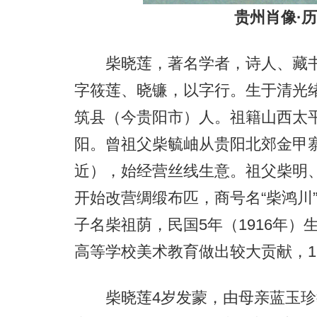
贵州肖像·
柴晓莲，著名学者，诗人、藏书
字筱莲、晓镰，以字行。生于清光绪
筑县（今贵阳市）人。祖籍山西太
阳。曾祖父柴毓岫从贵阳北郊金甲
近），始经营丝线生意。祖父柴明
开始改营绸缎布匹，商号名“柴鸿川”
子名柴祖荫，民国5年（1916年
高等学校美术教育做出较大贡献，1
柴晓莲4岁发蒙，由母亲蓝玉珍教