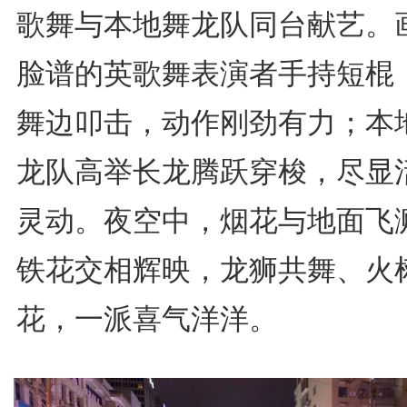
歌舞与本地舞龙队同台献艺。
脸谱的英歌舞表演者手持短棍
舞边叩击，动作刚劲有力；本
龙队高举长龙腾跃穿梭，尽显
灵动。夜空中，烟花与地面飞
铁花交相辉映，龙狮共舞、火
花，一派喜气洋洋。