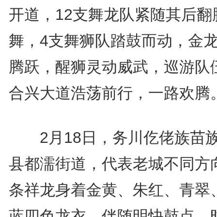
开道，12支舞龙队紧随其后翻
舞，4支舞狮队踏鼓而动，金
腾跃，醒狮灵动威武，巡游队
合兴大道浩荡前行，一路欢腾
2月18日，务川仡佬族苗
县都濡街道，代表老城不同方
条祥龙身着金黄、朱红、青翠
蓝四色龙衣，伴随明快鼓点，