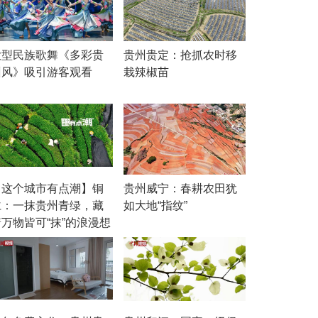
大型民族歌舞《多彩贵
贵州贵定：抢抓农时移
州风》吸引游客观看
栽辣椒苗
【这个城市有点潮】铜
贵州威宁：春耕农田犹
仁：一抹贵州青绿，藏
如大地“指纹”
着万物皆可“抹”的浪漫想
象