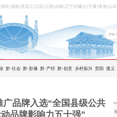
|
湖北
|
湖南
|
黑龙江
|
江苏
|
江西
|
吉林
|
辽宁
|
内蒙古
|
宁夏
|
青海
|
山东
旅
黔·社会
黔·影像
黔·产经
黔·创意
乡村振兴
贵阳
遵义
推广品牌入选“全国县级公共
动品牌影响力五十强”