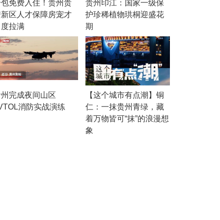
拎包免费入住！贵州贵
贵州印江：国家一级保
安新区人才保障房宠才
护珍稀植物珙桐迎盛花
力度拉满
期
贵州完成夜间山区
【这个城市有点潮】铜
VTOL消防实战演练
仁：一抹贵州青绿，藏
着万物皆可“抹”的浪漫想
象