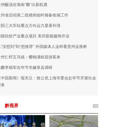
贵州酸汤在海南“酿”出新机遇
贵州省启动第二批猪肉临时储备收储工作
贵阳三大车站重点方向运力显著补强
省级轻纺产业重点项目 美邦新能服饰开业
从“没想到”到“想推荐” 外国媒体人这样看贵州这座桥
贵州仁怀五马镇：樱桃满枝迎游客来
徐麟李炳军在毕节市赫章县调研
《中国新闻》报关注：致公党上海市委会赴毕节开展社会
服务
黔视界