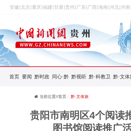
安徽
|
北京
|
重庆
|
福建
|
甘肃
|
贵州
|
广东
|
广西
|
海南
|
河北
|
河南
首页
要闻
黔时政
同心·黔
黔视听
黔·科教卫
黔·文体
当前位置//首页
黔·文体旅
贵阳市南明区4个阅读
图书馆阅读推广活