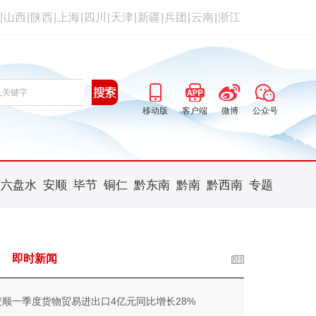
|
山西
|
陕西
|
上海
|
四川
|
天津
|
新疆
|
兵团
|
云南
|
浙江
移动版
客户端
微博
公众号
六盘水
安顺
毕节
铜仁
黔东南
黔南
黔西南
专题
即时新闻
安顺一季度货物贸易进出口4亿元同比增长28%