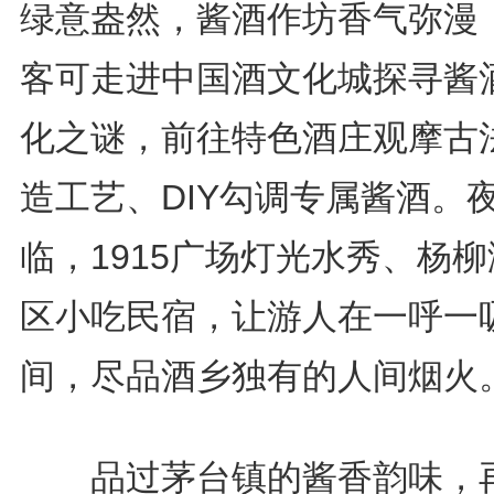
绿意盎然，酱酒作坊香气弥漫
客可走进中国酒文化城探寻酱
化之谜，前往特色酒庄观摩古
造工艺、DIY勾调专属酱酒。
临，1915广场灯光水秀、杨
区小吃民宿，让游人在一呼一
间，尽品酒乡独有的人间烟火
品过茅台镇的酱香韵味，