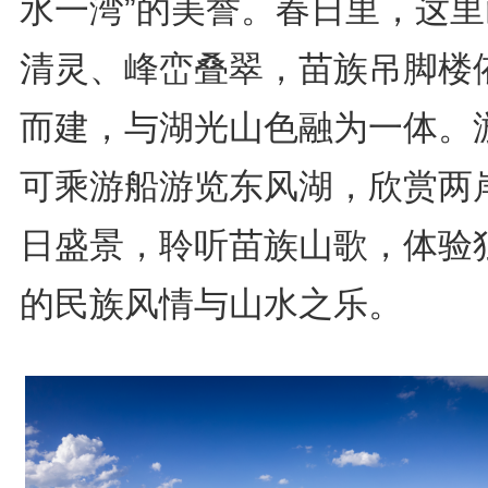
水一湾”的美誉。春日里，这里
清灵、峰峦叠翠，苗族吊脚楼
而建，与湖光山色融为一体。
可乘游船游览东风湖，欣赏两
日盛景，聆听苗族山歌，体验
的民族风情与山水之乐。