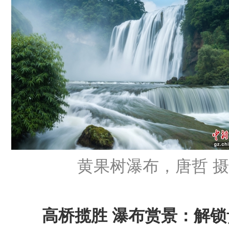
黄果树瀑布，唐哲 摄
高桥揽胜 瀑布赏景：解锁