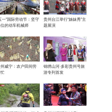
“五一”国际劳动节：坚守
贵州台江举行“姊妹秀”主
岗位的动车机械师
题展演
贵州威宁：农户田间劳
锦绣山河·多彩贵州号旅
作忙
游专列首发