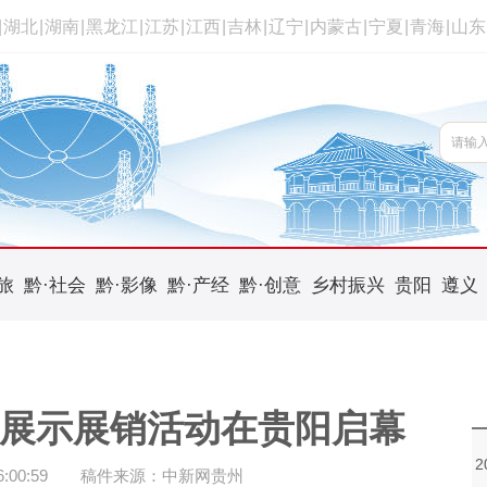
|
湖北
|
湖南
|
黑龙江
|
江苏
|
江西
|
吉林
|
辽宁
|
内蒙古
|
宁夏
|
青海
|
山东
旅
黔·社会
黔·影像
黔·产经
黔·创意
乡村振兴
贵阳
遵义
遗展示展销活动在贵阳启幕
00:59
稿件来源：中新网贵州