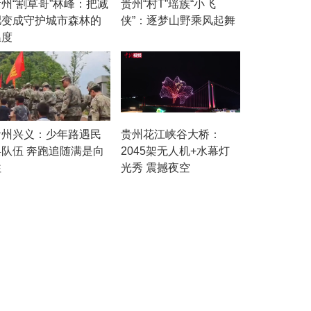
贵州“割草哥”林峰：把减
贵州“村T”瑶族“小飞
肥变成守护城市森林的
侠”：逐梦山野乘风起舞
温度
贵州兴义：少年路遇民
贵州花江峡谷大桥：
兵队伍 奔跑追随满是向
2045架无人机+水幕灯
往
光秀 震撼夜空