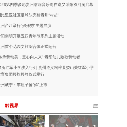
2026第四季多彩贵州溶洞音乐周在遵义绥阳双河洞启幕
利比里亚社区足球队亮相贵州“村超”
贵州台江举行“姊妹秀”主题展演
贵阳南明开展五四青年节系列主题活动
贵州首个花园文旅综合体正式运营
“传承劳动美，童心向未来” 贵阳幼儿致敬劳动者
14所红军小学步入行列 贵州遵义桐梓县娄山关红军小学
教育集团授旗授牌仪式举行
贵州威宁：车厘子抢“鲜”上市
黔视界