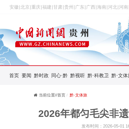
安徽
|
北京
|
重庆
|
福建
|
甘肃
|
贵州
|
广东
|
广西
|
海南
|
河北
|
河南
首页
要闻
黔时政
同心·黔
黔视听
黔·科教卫
黔·文体
当前位置//首页
黔·文体旅
2026年都匀毛尖非
发布时间：2026-05-01 16: