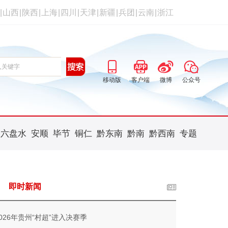
|
山西
|
陕西
|
上海
|
四川
|
天津
|
新疆
|
兵团
|
云南
|
浙江
移动版
客户端
微博
公众号
六盘水
安顺
毕节
铜仁
黔东南
黔南
黔西南
专题
即时新闻
2026年贵州“村超”进入决赛季