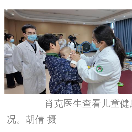
肖克医生查看儿童健
况。胡倩 摄