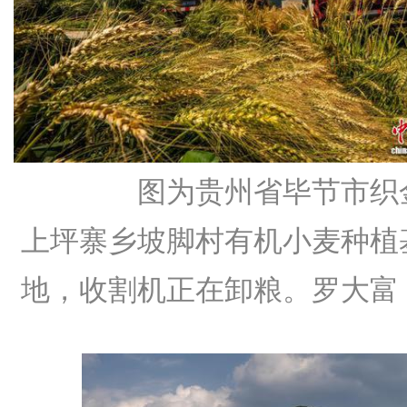
图为贵州省毕节市织
上坪寨乡坡脚村有机小麦种植
地，收割机正在卸粮。罗大富