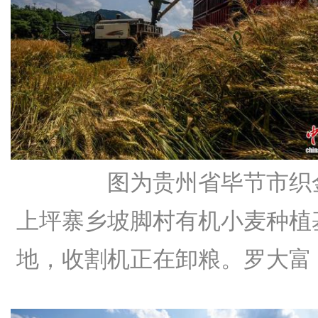
图为贵州省毕节市织
上坪寨乡坡脚村有机小麦种植
地，收割机正在卸粮。罗大富