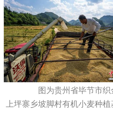
图为贵州省毕节市织
上坪寨乡坡脚村有机小麦种植