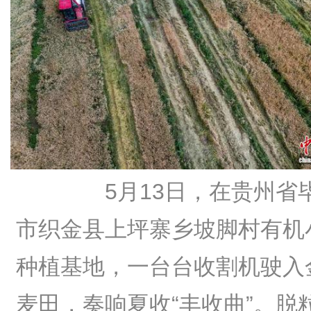
5月13日，在贵州省
市织金县上坪寨乡坡脚村有机
种植基地，一台台收割机驶入
麦田，奏响夏收“丰收曲”。脱