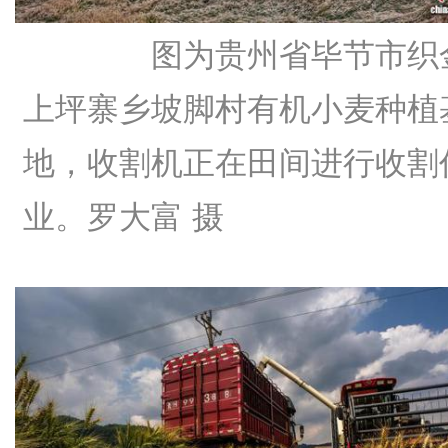
图为贵州省毕节市织
上坪寨乡坡脚村有机小麦种植
地，收割机正在田间进行收割
业。罗大富 摄