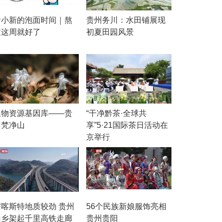
贵小新的泡面时间｜熬
贵州务川：水田铺展现
过这周就好了
初夏田园风景
生物资源基因库——贵
“干净黔茶·全球共
州梵净山
享”5·21国际茶日活动在
京举行
与喀斯特地质较劲 贵州
56个民族新娘服饰亮相
山乡架起千里高铁走廊
贵州贵阳