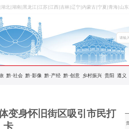
|
湖北
|
湖南
|
黑龙江
|
江苏
|
江西
|
吉林
|
辽宁
|
内蒙古
|
宁夏
|
青海
|
山东
旅
黔·社会
黔·影像
黔·产经
黔·创意
乡村振兴
贵阳
遵义
体变身怀旧街区吸引市民打
卡