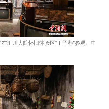
民在汇川大院怀旧体验区“丁子巷”参观。中