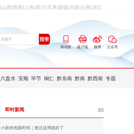
|
山西
|
陕西
|
上海
|
四川
|
天津
|
新疆
|
兵团
|
云南
|
浙江
移动版
客户端
微博
公众号
六盘水
安顺
毕节
铜仁
黔东南
黔南
黔西南
专题
即时新闻
贵小新的泡面时间｜熬过这周就好了