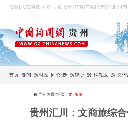
安徽
|
北京
|
重庆
|
福建
|
甘肃
|
贵州
|
广东
|
广西
|
海南
|
河北
|
河南
首页
要闻
黔时政
同心·黔
黔视听
黔·科教卫
黔·文体
当前位置//首页
黔·影像
贵州汇川：文商旅综合