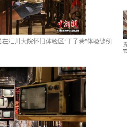
民在汇川大院怀旧体验区“丁子巷”体验缝纫