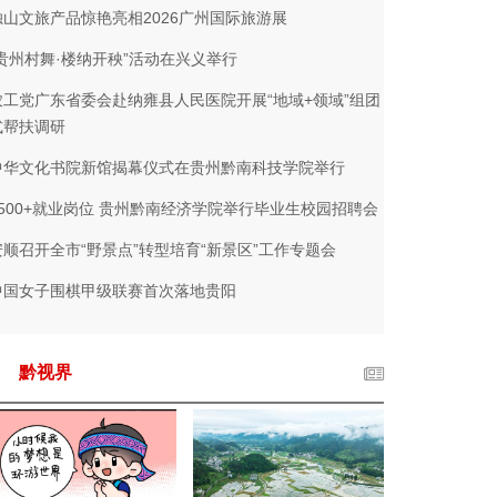
独山文旅产品惊艳亮相2026广州国际旅游展
“贵州村舞·楼纳开秧”活动在兴义举行
农工党广东省委会赴纳雍县人民医院开展“地域+领域”组团
式帮扶调研
中华文化书院新馆揭幕仪式在贵州黔南科技学院举行
2500+就业岗位 贵州黔南经济学院举行毕业生校园招聘会
安顺召开全市“野景点”转型培育“新景区”工作专题会
中国女子围棋甲级联赛首次落地贵阳
黔视界