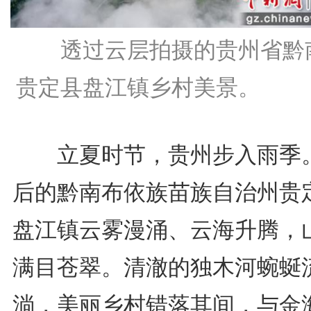
透过云层拍摄的贵州省黔
贵定县盘江镇乡村美景。
立夏时节，贵州步入雨季
后的黔南布依族苗族自治州贵
盘江镇云雾漫涌、云海升腾，
满目苍翠。清澈的独木河蜿蜒
淌，美丽乡村错落其间，与金