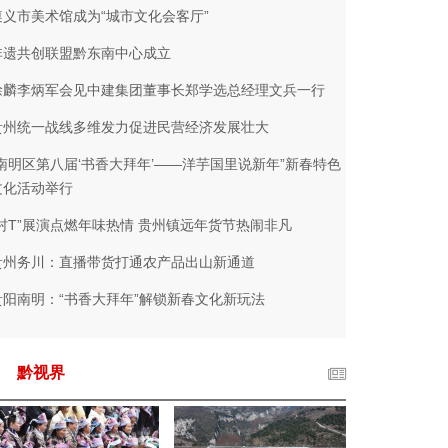
遵义市美术馆成为“城市文化会客厅”
非遗共创联盟黔东南中心成立
徐麟李炳军会见中建集团董事长郑学选总经理文兵一行
贵州统一战线多维发力促进民营经济发展壮大
“南明区第八届‘书香大拜年’——洋芋国里说新年”新春特色
文化活动举行
“村T”展演点燃年味热情 贵州镇远年货节热闹非凡
贵州务川：直播带货打通农产品出山新通道
贵阳南明：“书香大拜年”解锁新春文化新玩法
黔视界