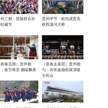
贵州三都：苗族群众欢
贵州毕节：航拍成贵高
庆牯藏节
铁西溪河大桥
（新春见闻）贵州都
（新春走基层）贵州都
匀：春节将至 腊味飘香
匀：布依族婚俗展演吸
引民众