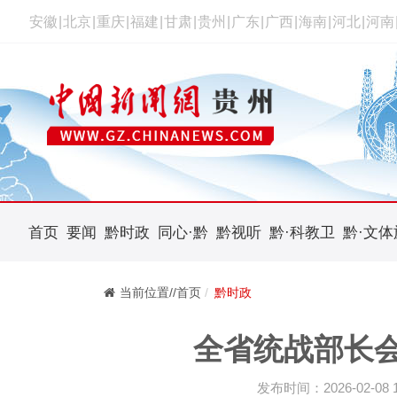
安徽
|
北京
|
重庆
|
福建
|
甘肃
|
贵州
|
广东
|
广西
|
海南
|
河北
|
河南
首页
要闻
黔时政
同心·黔
黔视听
黔·科教卫
黔·文体
当前位置//首页
黔时政
全省统战部长会
发布时间：2026-02-08 18