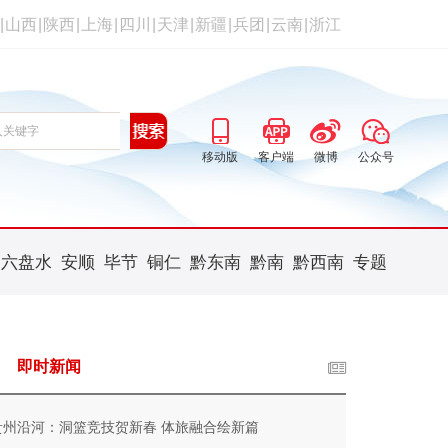
|
山西
|
陕西
|
上海
|
四川
|
天津
|
新疆
|
兵团
|
云南
|
浙江
移动版
客户端
微博
公众号
六盘水
安顺
毕节
铜仁
黔东南
黔南
黔西南
专题
即时新闻
贵州沿河：洞篮竞技贺新春 体旅融合绘新篇