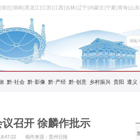
|
湖北
|
湖南
|
黑龙江
|
江苏
|
江西
|
吉林
|
辽宁
|
内蒙古
|
宁夏
|
青海
|
山东
旅
黔·社会
黔·影像
黔·产经
黔·创意
乡村振兴
贵阳
遵义
议召开 徐麟作批示
:47:22
稿件来源：贵州日报