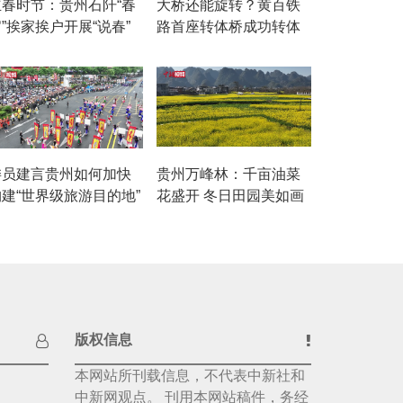
立春时节：贵州石阡“春
大桥还能旋转？黄百铁
”挨家挨户开展“说春”
路首座转体桥成功转体
委员建言贵州如何加快
贵州万峰林：千亩油菜
构建“世界级旅游目的地”
花盛开 冬日田园美如画
版权信息
本网站所刊载信息，不代表中新社和
中新网观点。 刊用本网站稿件，务经