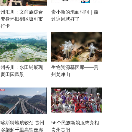
贵州汇川：文商旅综合
贵小新的泡面时间｜熬
体变身怀旧街区吸引市
过这周就好了
民打卡
贵州务川：水田铺展现
生物资源基因库——贵
初夏田园风景
州梵净山
与喀斯特地质较劲 贵州
56个民族新娘服饰亮相
山乡架起千里高铁走廊
贵州贵阳