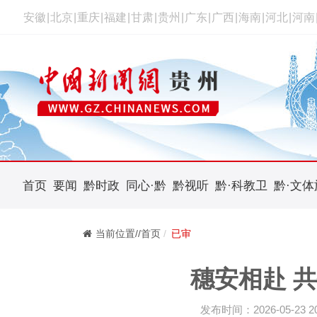
安徽
|
北京
|
重庆
|
福建
|
甘肃
|
贵州
|
广东
|
广西
|
海南
|
河北
|
河南
首页
要闻
黔时政
同心·黔
黔视听
黔·科教卫
黔·文体
当前位置//首页
已审
穗安相赴 
发布时间：2026-05-23 20: