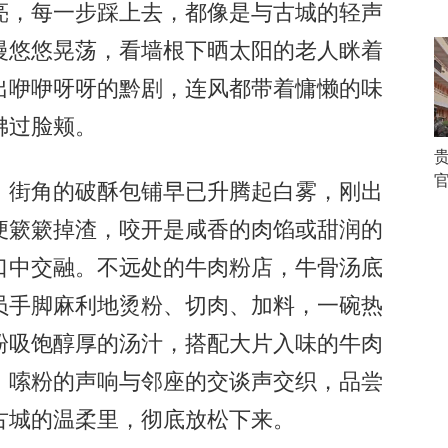
，每一步踩上去，都像是与古城的轻声
慢悠悠晃荡，看墙根下晒太阳的老人眯着
出咿咿呀呀的黔剧，连风都带着慵懒的味
拂过脸颊。
街角的破酥包铺早已升腾起白雾，刚出
便簌簌掉渣，咬开是咸香的肉馅或甜润的
口中交融。不远处的牛肉粉店，牛骨汤底
员手脚麻利地烫粉、切肉、加料，一碗热
粉吸饱醇厚的汤汁，搭配大片入味的牛肉
，嗦粉的声响与邻座的交谈声交织，品尝
古城的温柔里，彻底放松下来。