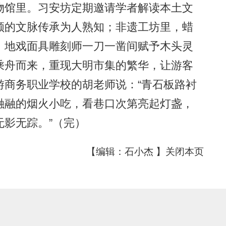
馆里。习安坊定期邀请学者解读本土文
顺的文脉传承为人熟知；非遗工坊里，蜡
，地戏面具雕刻师一刀一凿间赋予木头灵
乘舟而来，重现大明市集的繁华，让游客
游商务职业学校的胡老师说：“青石板路衬
融融的烟火小吃，看巷口次第亮起灯盏，
影无踪。”（完）
【编辑：石小杰 】
关闭本页