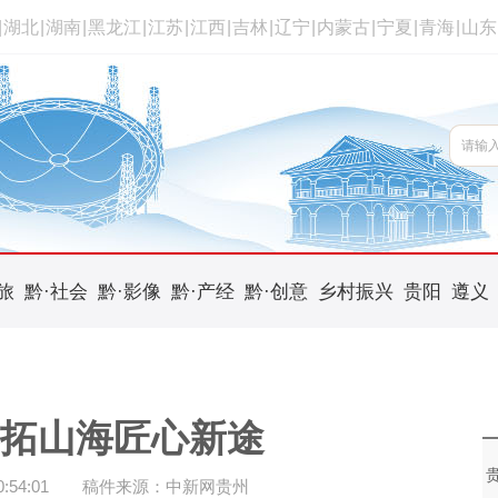
|
湖北
|
湖南
|
黑龙江
|
江苏
|
江西
|
吉林
|
辽宁
|
内蒙古
|
宁夏
|
青海
|
山东
旅
黔·社会
黔·影像
黔·产经
黔·创意
乡村振兴
贵阳
遵义
共拓山海匠心新途
54:01
稿件来源：中新网贵州