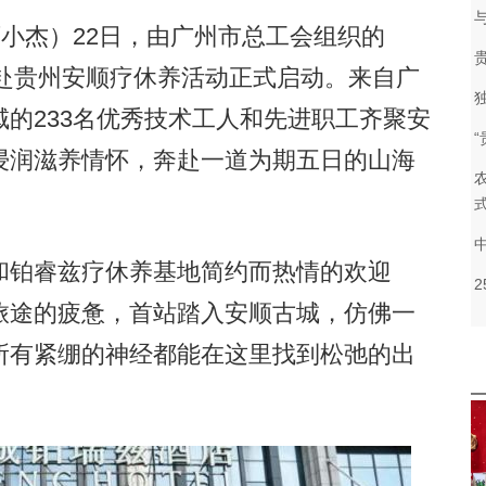
小杰）22日，由广州市总工会组织的
工赴贵州安顺疗休养活动正式启动。来自广
的233名优秀技术工人和先进职工齐聚安
浸润滋养情怀，奔赴一道为期五日的山海
铂睿兹疗休养基地简约而热情的欢迎
旅途的疲惫，首站踏入安顺古城，仿佛一
所有紧绷的神经都能在这里找到松弛的出