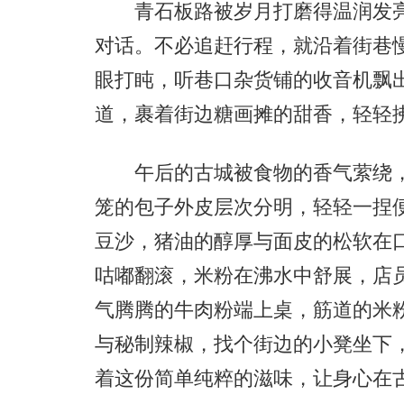
青石板路被岁月打磨得温润发亮
对话。不必追赶行程，就沿着街巷
眼打盹，听巷口杂货铺的收音机飘
道，裹着街边糖画摊的甜香，轻轻
午后的古城被食物的香气萦绕，
笼的包子外皮层次分明，轻轻一捏
豆沙，猪油的醇厚与面皮的松软在
咕嘟翻滚，米粉在沸水中舒展，店
气腾腾的牛肉粉端上桌，筋道的米
与秘制辣椒，找个街边的小凳坐下
着这份简单纯粹的滋味，让身心在