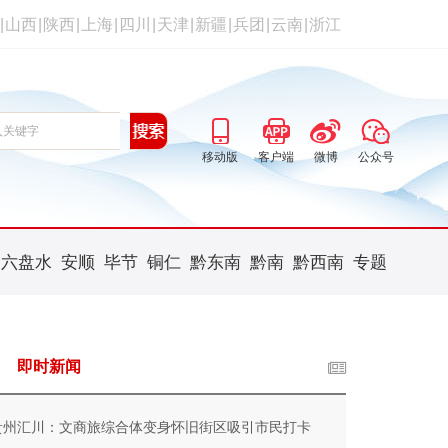
|
山西
|
陕西
|
上海
|
四川
|
天津
|
新疆
|
兵团
|
云南
|
浙江
移动版
客户端
微博
公众号
六盘水
安顺
毕节
铜仁
黔东南
黔南
黔西南
专题
即时新闻
贵州汇川：文商旅综合体变身怀旧街区吸引市民打卡