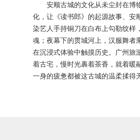
安顺古城的文化从未尘封在博物
化，让《读书郎》的起源故事、安
染艺人手持铜刀在白布上勾勒纹样
魂；夜幕下的贯城河上，汉服舞者
在沉浸式体验中触摸历史。广州旅
着古宅，慢时光裹着茶香，就着暖
一身的疲惫都被这古城的温柔揉得无