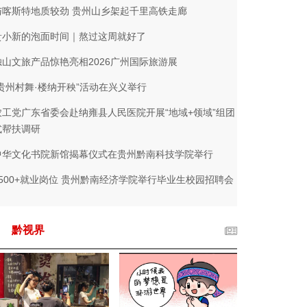
与喀斯特地质较劲 贵州山乡架起千里高铁走廊
贵小新的泡面时间｜熬过这周就好了
独山文旅产品惊艳亮相2026广州国际旅游展
“贵州村舞·楼纳开秧”活动在兴义举行
农工党广东省委会赴纳雍县人民医院开展“地域+领域”组团
式帮扶调研
中华文化书院新馆揭幕仪式在贵州黔南科技学院举行
2500+就业岗位 贵州黔南经济学院举行毕业生校园招聘会
黔视界