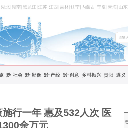
|
湖北
|
湖南
|
黑龙江
|
江苏
|
江西
|
吉林
|
辽宁
|
内蒙古
|
宁夏
|
青海
|
山东
旅
黔·社会
黔·影像
黔·产经
黔·创意
乡村振兴
贵阳
遵义
行一年 惠及532人次 医
1300余万元