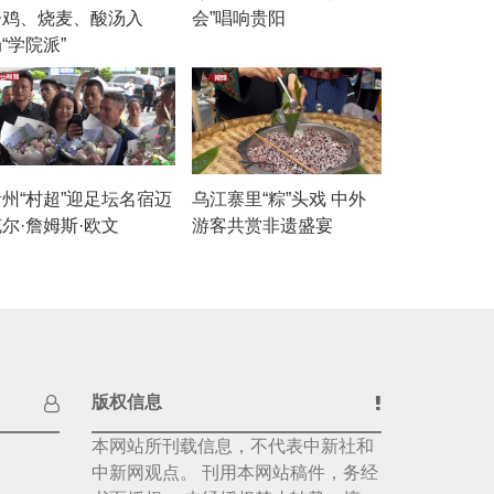
子鸡、烧麦、酸汤入
会”唱响贵阳
“学院派”
贵州“村超”迎足坛名宿迈
乌江寨里“粽”头戏 中外
尔·詹姆斯·欧文
游客共赏非遗盛宴
版权信息
本网站所刊载信息，不代表中新社和
中新网观点。 刊用本网站稿件，务经