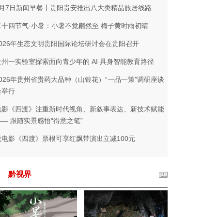
7月7日新闻早餐丨贵阳贵安推出八大类精品旅居线路
二十四节气·小暑：小暑不觉翩然至 梅子黄时雨初晴
2026年生态文明贵阳国际论坛研讨会在贵阳召开
贵州一实验室探索面向青少年的 AI 具身智能教育路径
2026年贵州省贵药大品种（山银花）“一品一策”调研座谈
会举行
电影《四渡》注重新时代视角、新叙事表达、新技术赋能
—— 跟随实景感悟“得意之笔”
凭电影《四渡》票根可享红飘带演出立减100元
黔视界