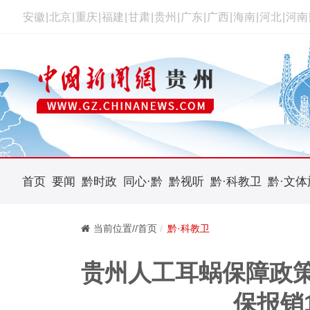
安徽
|
北京
|
重庆
|
福建
|
甘肃
|
贵州
|
广东
|
广西
|
海南
|
河北
|
河南
首页
要闻
黔时政
同心·黔
黔视听
黔·科教卫
黔·文体
当前位置//首页
黔·科教卫
贵州人工耳蜗保障政策施
保报销