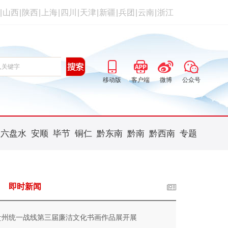
|
山西
|
陕西
|
上海
|
四川
|
天津
|
新疆
|
兵团
|
云南
|
浙江
移动版
客户端
微博
公众号
六盘水
安顺
毕节
铜仁
黔东南
黔南
黔西南
专题
即时新闻
贵州统一战线第三届廉洁文化书画作品展开展