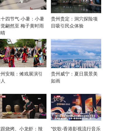
二十四节气·小暑：小暑
贵州贵定：洞穴探险项
不觉翩然至 梅子黄时雨
目吸引民众体验
初晴
贵州安顺：傩戏展演引
贵州威宁：夏日晨景美
游人
如画
紧跟烧烤、小龙虾：辣
“饮歌-香港影视流行音乐