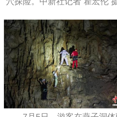
穴探险。中新社记者 瞿宏伦 
7月5日，游客在燕子洞体