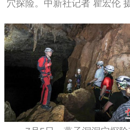
穴探险。中新社记者 瞿宏伦 