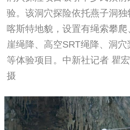
验。该洞穴探险依托燕子洞独
喀斯特地貌，设置有绳索攀爬
崖绳降、高空SRT绳降、洞穴
等体验项目。中新社记者 瞿
摄