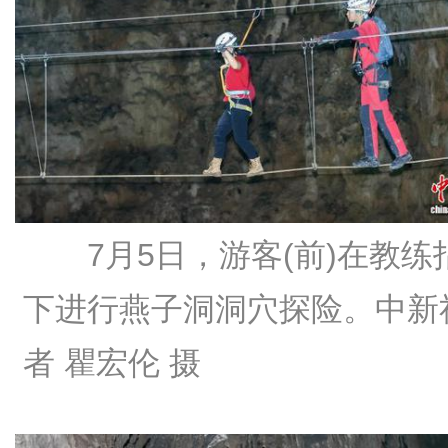
7月5日，游客(前)在教练
下进行燕子洞洞穴探险。中新
者 瞿宏伦 摄