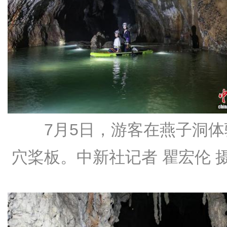
7月5日，游客在燕子洞体
穴桨板。中新社记者 瞿宏伦 