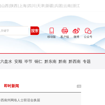
|
山西
|
陕西
|
上海
|
四川
|
天津
|
新疆
|
兵团
|
云南
|
浙江
移动版
客户端
微博
公众号
六盘水
安顺
毕节
铜仁
黔东南
黔南
黔西南
专题
即时新闻
黔西南州网络人士联谊会换届