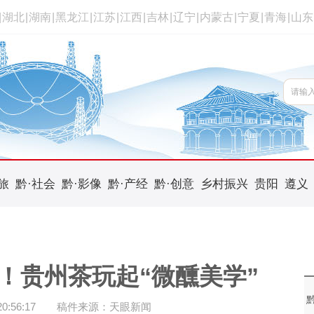
|
湖北
|
湖南
|
黑龙江
|
江苏
|
江西
|
吉林
|
辽宁
|
内蒙古
|
宁夏
|
青海
|
山东
旅
黔·社会
黔·影像
黔·产经
黔·创意
乡村振兴
贵阳
遵义
！贵州茶玩起“微醺美学”
:56:17
稿件来源：天眼新闻