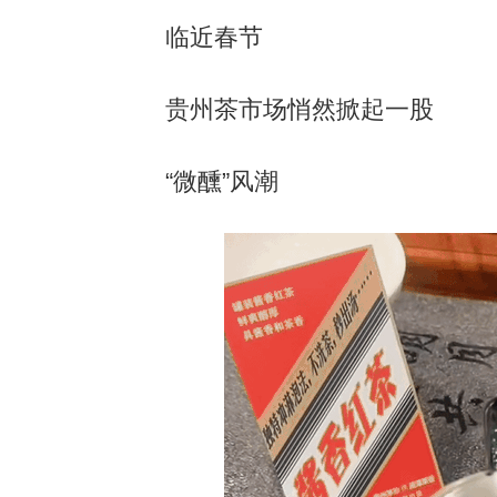
临近春节
贵州茶市场悄然掀起一股
“微醺”风潮