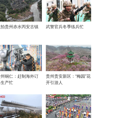
航拍贵州赤水丙安古镇
武警官兵冬季练兵忙
贵州铜仁：赶制海外订
贵州贵安新区：“梅园”花
单生产忙
开引游人