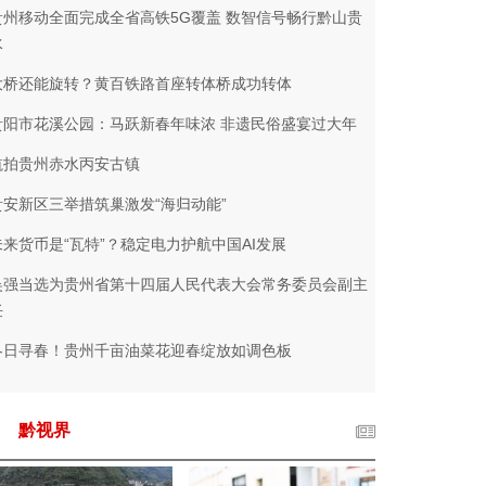
贵州移动全面完成全省高铁5G覆盖 数智信号畅行黔山贵
水
大桥还能旋转？黄百铁路首座转体桥成功转体
贵阳市花溪公园：马跃新春年味浓 非遗民俗盛宴过大年
航拍贵州赤水丙安古镇
贵安新区三举措筑巢激发“海归动能”
未来货币是“瓦特”？稳定电力护航中国AI发展
吴强当选为贵州省第十四届人民代表大会常务委员会副主
任
冬日寻春！贵州千亩油菜花迎春绽放如调色板
黔视界