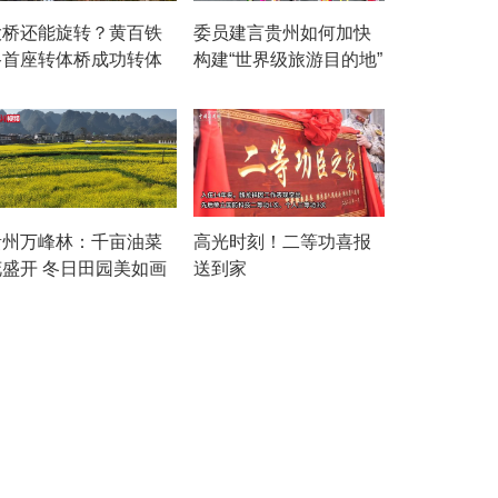
大桥还能旋转？黄百铁
委员建言贵州如何加快
路首座转体桥成功转体
构建“世界级旅游目的地”
贵州万峰林：千亩油菜
高光时刻！二等功喜报
花盛开 冬日田园美如画
送到家