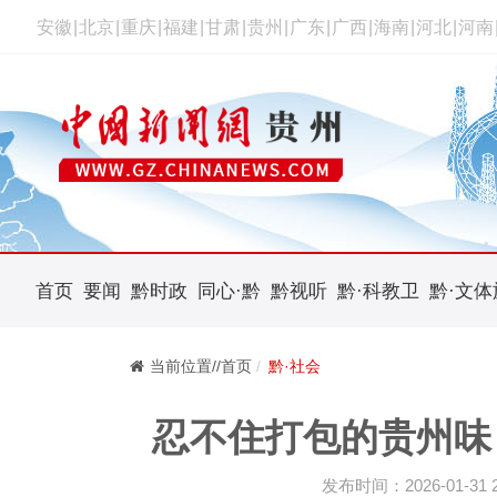
安徽
|
北京
|
重庆
|
福建
|
甘肃
|
贵州
|
广东
|
广西
|
海南
|
河北
|
河南
首页
要闻
黔时政
同心·黔
黔视听
黔·科教卫
黔·文体
当前位置//首页
黔·社会
忍不住打包的贵州味
发布时间：2026-01-31 20