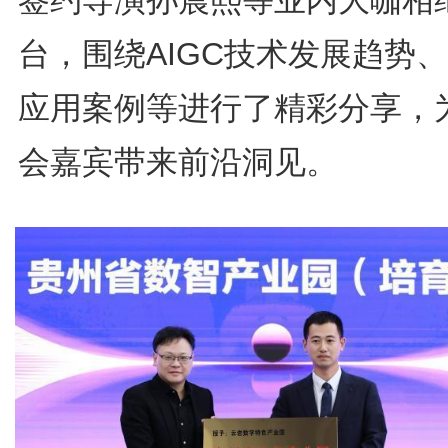
签约导演孙晨熙等业内大咖相
台，围绕AIGC技术发展趋势
应用案例等进行了精彩分享，
会嘉宾带来前沿洞见。