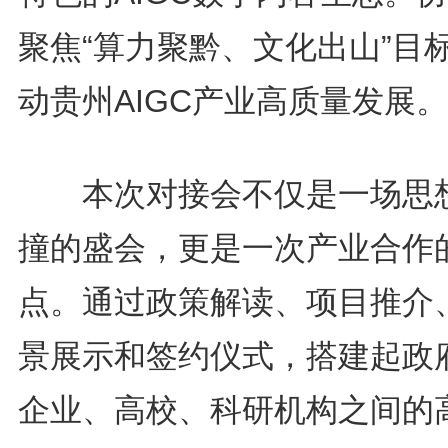
聚焦“算力聚黔、文化出山”目
动贵州AIGC产业高质量发展。
本次对接会不仅是一场思
撞的盛会，更是一次产业合作
点。通过政策解读、项目推介
景展示和签约仪式，搭建起政
企业、高校、科研机构之间的