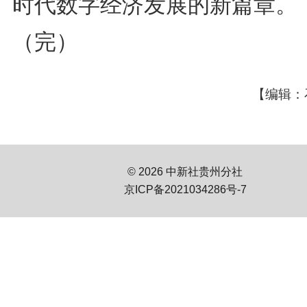
时代数字经济发展的新篇章。
（完）
【编辑：
© 2026 中新社贵州分社
京ICP备2021034286号-7