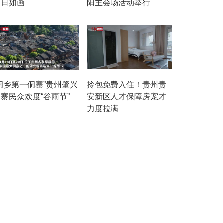
落日如画
阳主会场活动举行
“侗乡第一侗寨”贵州肇兴
拎包免费入住！贵州贵
寨民众欢度“谷雨节”
安新区人才保障房宠才
力度拉满