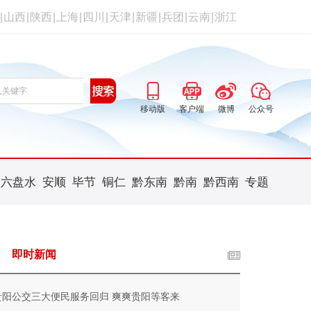
|
山西
|
陕西
|
上海
|
四川
|
天津
|
新疆
|
兵团
|
云南
|
浙江
移动版
客户端
微博
公众号
六盘水
安顺
毕节
铜仁
黔东南
黔南
黔西南
专题
即时新闻
贵阳公交三大便民服务回归 爽爽贵阳等客来