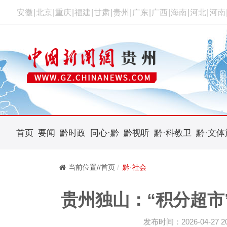
安徽
|
北京
|
重庆
|
福建
|
甘肃
|
贵州
|
广东
|
广西
|
海南
|
河北
|
河南
首页
要闻
黔时政
同心·黔
黔视听
黔·科教卫
黔·文体
当前位置//首页
黔·社会
贵州独山：“积分超市
发布时间：2026-04-27 20: