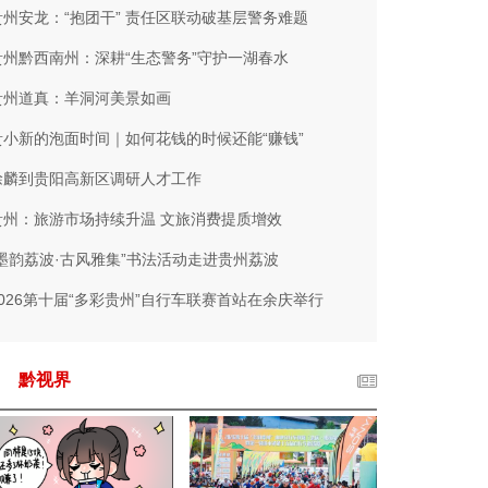
贵州安龙：“抱团干” 责任区联动破基层警务难题
贵州黔西南州：深耕“生态警务”守护一湖春水
贵州道真：羊洞河美景如画
贵小新的泡面时间｜如何花钱的时候还能“赚钱”
徐麟到贵阳高新区调研人才工作
贵州：旅游市场持续升温 文旅消费提质增效
“墨韵荔波·古风雅集”书法活动走进贵州荔波
2026第十届“多彩贵州”自行车联赛首站在余庆举行
黔视界