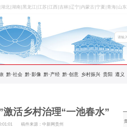
|
湖北
|
湖南
|
黑龙江
|
江苏
|
江西
|
吉林
|
辽宁
|
内蒙古
|
宁夏
|
青海
|
山东
旅
黔·社会
黔·影像
黔·产经
黔·创意
乡村振兴
贵阳
遵义
”激活乡村治理“一池春水”
01:01
稿件来源：中新网贵州