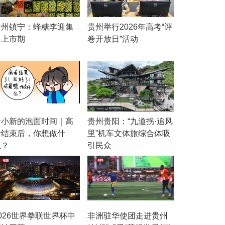
贵州镇宁：蜂糖李迎集
贵州举行2026年高考“评
中上市期
卷开放日”活动
贵小新的泡面时间｜高
贵州贵阳：“九道拐·追风
考结束后，你想做什
里”机车文体旅综合体吸
么？
引民众
026世界拳联世界杯中
非洲驻华使团走进贵州