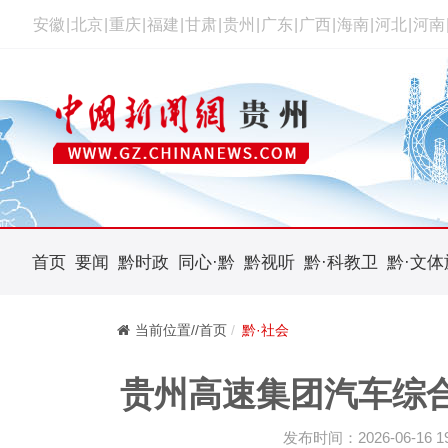
安徽
|
北京
|
重庆
|
福建
|
甘肃
|
贵州
|
广东
|
广西
|
海南
|
河北
|
河南
首页
要闻
黔时政
同心·黔
黔视听
黔·科教卫
黔·文体
当前位置//首页
黔·社会
贵州高速集团汽车综
发布时间：2026-06-16 19: