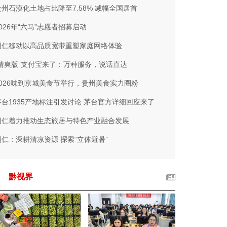
贵州石漠化土地占比降至7.58% 减幅全国居首
2026年“六马”志愿者招募启动
铜仁移动以高品质宽带重塑家庭网络体验
“清爽版”支付宝来了：万种服务，说话直达
2026味到京城美食节举行，贵州美食实力圈粉
茅台1935产地标注引发讨论 茅台官方详细回应来了
铜仁着力推动生态旅居与特色产业融合发展
铜仁：深耕清凉资源 探索“立体避暑”
黔视界