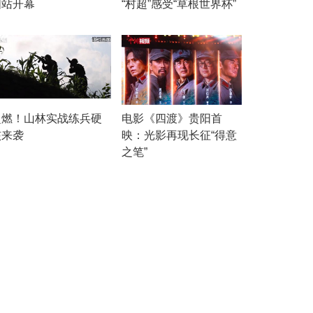
国站开幕
“村超”感受“草根世界杯”
超燃！山林实战练兵硬
电影《四渡》贵阳首
核来袭
映：光影再现长征“得意
之笔”