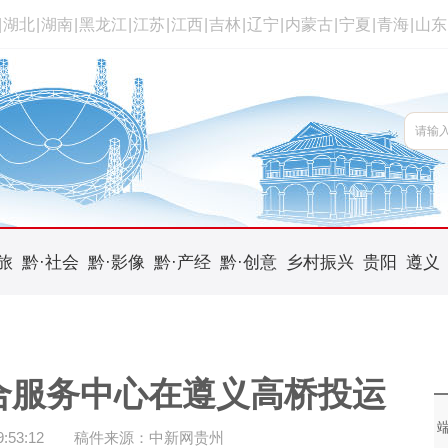
|
湖北
|
湖南
|
黑龙江
|
江苏
|
江西
|
吉林
|
辽宁
|
内蒙古
|
宁夏
|
青海
|
山东
旅
黔·社会
黔·影像
黔·产经
黔·创意
乡村振兴
贵阳
遵义
合服务中心在遵义高桥投运
53:12
稿件来源：中新网贵州