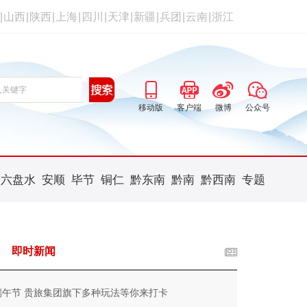
|
山西
|
陕西
|
上海
|
四川
|
天津
|
新疆
|
兵团
|
云南
|
浙江
移动版
客户端
微博
公众号
六盘水
安顺
毕节
铜仁
黔东南
黔南
黔西南
专题
即时新闻
端午节 贵旅集团旗下多种玩法等你来打卡