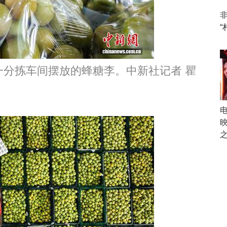
“
分拣车间摆放的蜂糖李。中新社记者 瞿
之