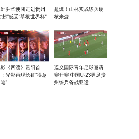
非洲驻华使团走进贵州
超燃！山林实战练兵硬
村超”感受“草根世界杯”
核来袭
电影《四渡》贵阳首
遵义国际青年足球邀请
映：光影再现长征“得意
赛开赛 中国U-23男足贵
笔”
州练兵备战亚运