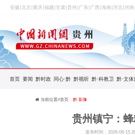
安徽
|
北京
|
重庆
|
福建
|
甘肃
|
贵州
|
广东
|
广西
|
海南
|
河北
|
河南
首页
要闻
黔时政
同心·黔
黔视听
黔·科教卫
黔·文体
当前位置//首页
黔·影像
贵州镇宁：蜂
发布时间：2026-06-15 20: