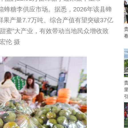
蜂糖李供应市场。据悉，2026年该县蜂
鲜果产量7.7万吨、综合产值有望突破37亿
贵
甜蜜”大产业，有效带动当地民众增收致
宏伦 摄