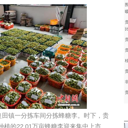
田镇一分拣车间分拣蜂糖李。时下，贵
植的22.01万亩蜂糖李迎来集中上市