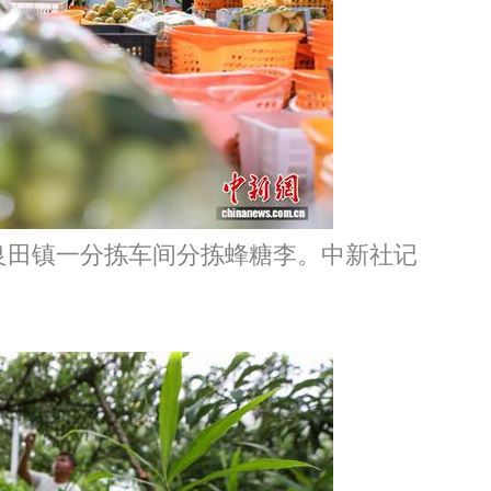
田镇一分拣车间分拣蜂糖李。中新社记