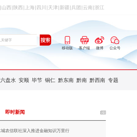
|
山西
|
陕西
|
上海
|
四川
|
天津
|
新疆
|
兵团
|
云南
|
浙江
移动版
客户端
微博
公众号
六盘水
安顺
毕节
铜仁
黔东南
黔南
黔西南
专题
即时新闻
水城农信联社深入推进金融知识万里行