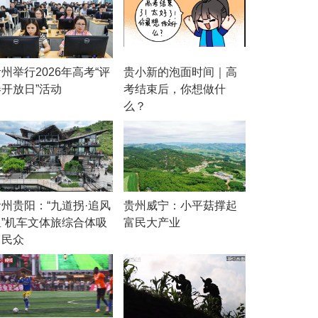
州举行2026年高考“评
贵小新的泡面时间｜高
卷开放日”活动
考结束后，你想做什
么？
贵州贵阳：“九道拐·追风
贵州威宁：小平菇撑起
里”机车文体旅综合体吸
富民大产业
引民众