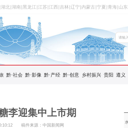
|
湖北
|
湖南
|
黑龙江
|
江苏
|
江西
|
吉林
|
辽宁
|
内蒙古
|
宁夏
|
青海
|
山东
旅
黔·社会
黔·影像
黔·产经
黔·创意
乡村振兴
贵阳
遵义
糖李迎集中上市期
10:12
稿件来源：中国新闻网