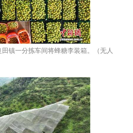
田镇一分拣车间将蜂糖李装箱。（无人