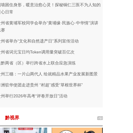
围墙困住身形，暖意治愈心灵！探秘铜仁三医不为人知的
暖心日常
贵州省黄埔军校同学会举办“黄埔缘·民族心·中华情”演讲
比赛
贵州省举办“文化和自然遗产日”系列宣传活动
贵州省词元宝日均Token调用量突破百亿次
桂黔两省（区）举行跨省水上联合应急演练
贵州三穗：一片山两代人 绘就精品水果产业发展新图景
非洲驻华使团走进贵州 “村超”感受“草根世界杯”
贵州举行2026年高考“评卷开放日”活动
黔视界