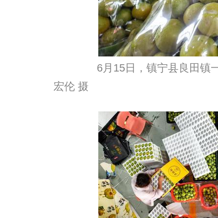
6月15日，镇宁县良田镇一
宏伦 摄