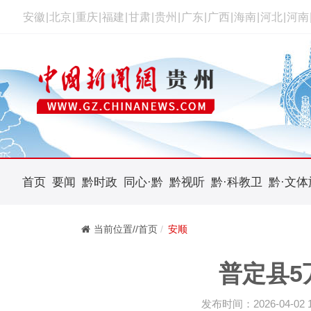
安徽
|
北京
|
重庆
|
福建
|
甘肃
|
贵州
|
广东
|
广西
|
海南
|
河北
|
河南
首页
要闻
黔时政
同心·黔
黔视听
黔·科教卫
黔·文体
当前位置//首页
安顺
普定县5
发布时间：2026-04-02 11