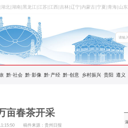
|
湖北
|
湖南
|
黑龙江
|
江苏
|
江西
|
吉林
|
辽宁
|
内蒙古
|
宁夏
|
青海
|
山东
旅
黔·社会
黔·影像
黔·产经
黔·创意
乡村振兴
贵阳
遵义
万亩春茶开采
:15:50
稿件来源：贵州日报