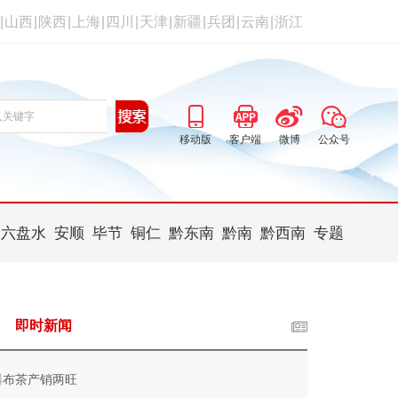
|
山西
|
陕西
|
上海
|
四川
|
天津
|
新疆
|
兵团
|
云南
|
浙江
移动版
客户端
微博
公众号
六盘水
安顺
毕节
铜仁
黔东南
黔南
黔西南
专题
即时新闻
瀑布茶产销两旺