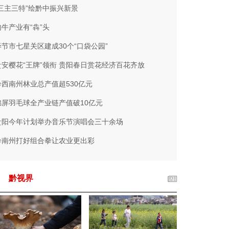
“三主三特”绘黔中振兴新景
肉牛产业有“犇”头
毕节市七星关区建成30个“口袋公园”
贵安樱花“王牌”领衔 贵阳春日赏花经济百花齐放
黔西南州林业总产值超530亿元
锦屏羽毛球全产业链产值破10亿元
贵阳今年计划举办音乐节演唱会三十余场
黔南州打好组合拳让农业更出彩
黔视界