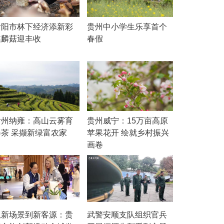
贵阳市林下经济添新彩
贵州中小学生乐享首个
麒麟菇迎丰收
春假
贵州纳雍：高山云雾育
贵州威宁：15万亩高原
春茶 采撷新绿富农家
苹果花开 绘就乡村振兴
画卷
从新场景到新客源：贵
武警安顺支队组织官兵