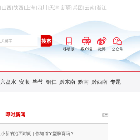
|
山西
|
陕西
|
上海
|
四川
|
天津
|
新疆
|
兵团
|
云南
|
浙江
移动版
客户端
微博
公众号
六盘水
安顺
毕节
铜仁
黔东南
黔南
黔西南
专题
即时新闻
贵小新的泡面时间 | 你知道“i”型脸盲吗？