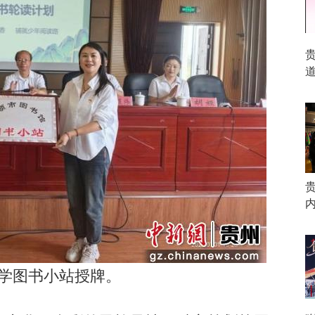
贵
道
内
学图书小站授牌。