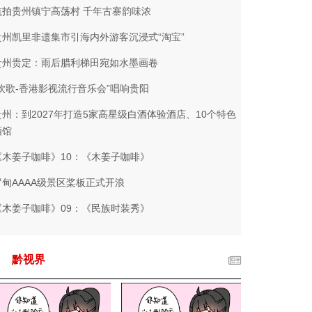
航拍贵州镇宁高荡村 千年古寨韵味浓
贵州凯里非遗集市引海内外游客沉浸式“淘宝”
贵州贵定：雨后腊利梯田宛如水墨画卷
“饮歌-香港影视流行音乐会”唱响贵阳
贵州：到2027年打造5家高星级白酒体验酒店、10个特色
酒馆
《木姜子咖啡》10：《木姜子咖啡》
罗甸AAAA级景区桨板正式开浪
《木姜子咖啡》09：《民族时装秀》
黔视界