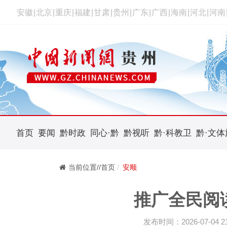
安徽
|
北京
|
重庆
|
福建
|
甘肃
|
贵州
|
广东
|
广西
|
海南
|
河北
|
河南
首页
要闻
黔时政
同心·黔
黔视听
黔·科教卫
黔·文体
当前位置//首页
安顺
推广全民阅
发布时间：2026-07-04 21: