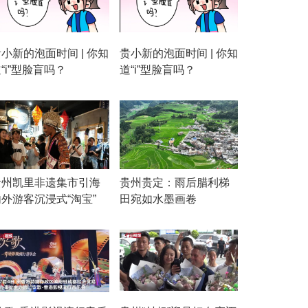
小新的泡面时间 | 你知
贵小新的泡面时间 | 你知
“i”型脸盲吗？
道“i”型脸盲吗？
贵州凯里非遗集市引海
贵州贵定：雨后腊利梯
外游客沉浸式“淘宝”
田宛如水墨画卷