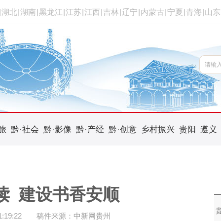
|
湖北
|
湖南
|
黑龙江
|
江苏
|
江西
|
吉林
|
辽宁
|
内蒙古
|
宁夏
|
青海
|
山东
旅
黔·社会
黔·影像
黔·产经
黔·创意
乡村振兴
贵阳
遵义
读 建设书香安顺
19:22
稿件来源：中新网贵州