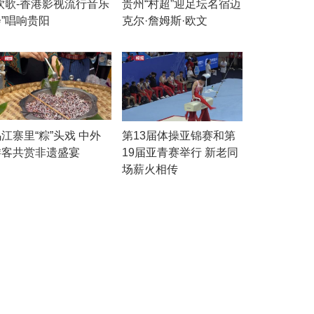
“饮歌-香港影视流行音乐
贵州“村超”迎足坛名宿迈
会”唱响贵阳
克尔·詹姆斯·欧文
江寨里“粽”头戏 中外
第13届体操亚锦赛和第
游客共赏非遗盛宴
19届亚青赛举行 新老同
场薪火相传