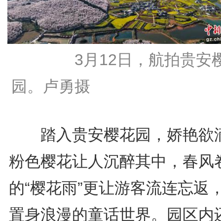
3月12日，航拍贵安
园。卢勇摄
踏入贵安樱花园，娇艳欲
粉色樱花让人沉醉其中，春风
的“樱花雨”更让游客流连忘返
置身浪漫的童话世界。园区内