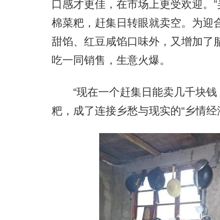
口感才更佳，在市场上更受欢迎。”
棉菜粑，赶集日转眼就卖空。为迎
甜馅、红豆咸馅口味外，又增加了
吃一同销售，生意火爆。
“现在一个赶集日能卖几千块钱，
粑，成了连接乡愁与现实的“乡情经