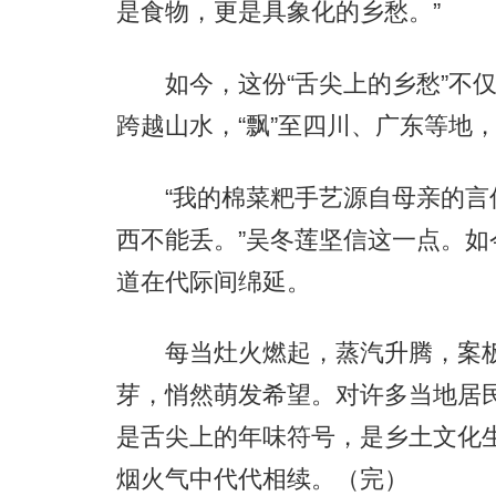
是食物，更是具象化的乡愁。”
如今，这份“舌尖上的乡愁”不仅
跨越山水，“飘”至四川、广东等地
“我的棉菜粑手艺源自母亲的言
西不能丢。”吴冬莲坚信这一点。
道在代际间绵延。
每当灶火燃起，蒸汽升腾，案板
芽，悄然萌发希望。对许多当地居
是舌尖上的年味符号，是乡土文化
烟火气中代代相续。（完）