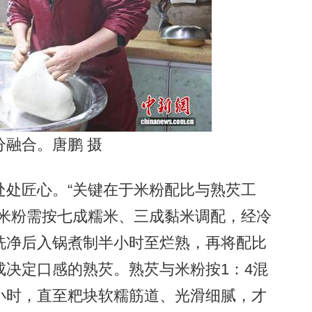
融合。唐鹏 摄
处匠心。“关键在于米粉配比与熟芡工
。米粉需按七成糯米、三成黏米调配，经冷
洗净后入锅煮制半小时至烂熟，再将配比
决定口感的熟芡。熟芡与米粉按1：4混
小时，直至粑块软糯筋道、光滑细腻，才