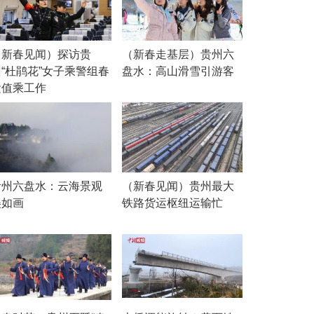
（新春见闻）探访贵
（新春走基层）贵州六
州“杜鹃花”女子乘警组春
盘水：高山滑雪引游客
运值乘工作
贵州六盘水：云海景观
（新春见闻）贵州最大
美如画
铁路货运枢纽运输忙