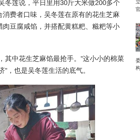
吴冬莲说，平日里用30斤大米做200多个
官
合消费者口味，吴冬莲在原有的花生芝麻
腊肉豆腐咸馅，并搭配黄糕粑、糍粑等小
其中花生芝麻馅最抢手。”这小小的棉菜
济”，也是吴冬莲生活的底气。