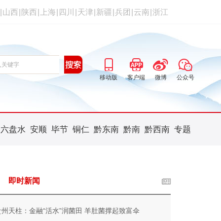
|
山西
|
陕西
|
上海
|
四川
|
天津
|
新疆
|
兵团
|
云南
|
浙江
移动版
客户端
微博
公众号
六盘水
安顺
毕节
铜仁
黔东南
黔南
黔西南
专题
即时新闻
贵州天柱：金融“活水”润菌田 羊肚菌撑起致富伞