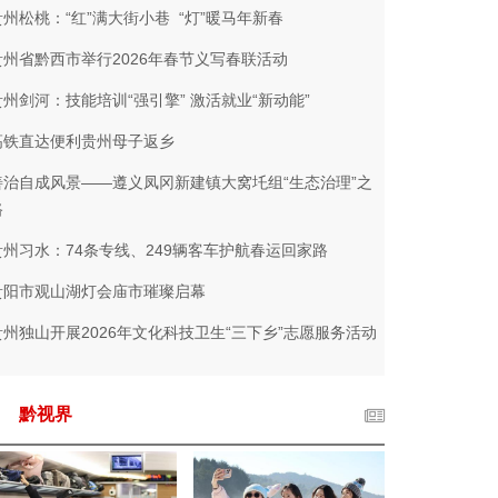
贵州松桃：“红”满大街小巷 “灯”暖马年新春
贵州省黔西市举行2026年春节义写春联活动
贵州剑河：技能培训“强引擎” 激活就业“新动能”
高铁直达便利贵州母子返乡
善治自成风景——遵义凤冈新建镇大窝圫组“生态治理”之
路
贵州习水：74条专线、249辆客车护航春运回家路
贵阳市观山湖灯会庙市璀璨启幕
贵州独山开展2026年文化科技卫生“三下乡”志愿服务活动
黔视界