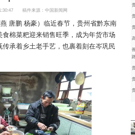
30:47
稿件来源：中国新闻网
燕 唐鹏 杨豪）临近春节，贵州省黔东南
美食棉菜粑迎来销售旺季，成为年货市场
既传承着乡土老手艺，也裹着刻在岑巩民