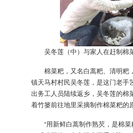
吴冬莲（中）与家人在赶制棉菜
棉菜粑，又名白蒿粑、清明粑，
镇天马村村民吴冬莲，是这门老手
出务工人员陆续返乡，吴冬莲的棉
着竹篓前往地里采摘制作棉菜粑的
“用新鲜白蒿制作熟芡，是棉菜