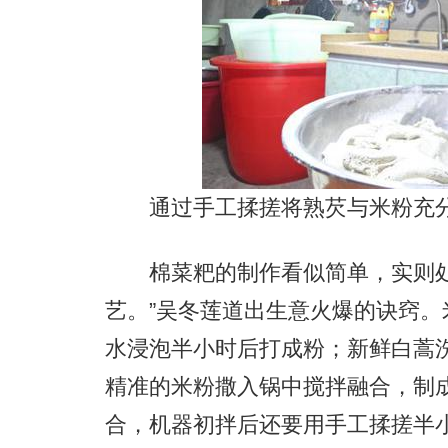
通过手工揉搓将熟芡与米粉充分
棉菜粑的制作看似简单，实则处
艺。”吴冬莲道出生意火爆的诀窍
水浸泡半小时后打成粉；新鲜白蒿
精准的米粉撒入锅中搅拌融合，制成
合，机器初拌后还要用手工揉搓半