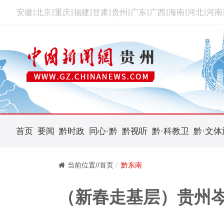
安徽
|
北京
|
重庆
|
福建
|
甘肃
|
贵州
|
广东
|
广西
|
海南
|
河北
|
河南
首页
要闻
黔时政
同心·黔
黔视听
黔·科教卫
黔·文体
当前位置//首页
黔东南
（新春走基层）贵州岑