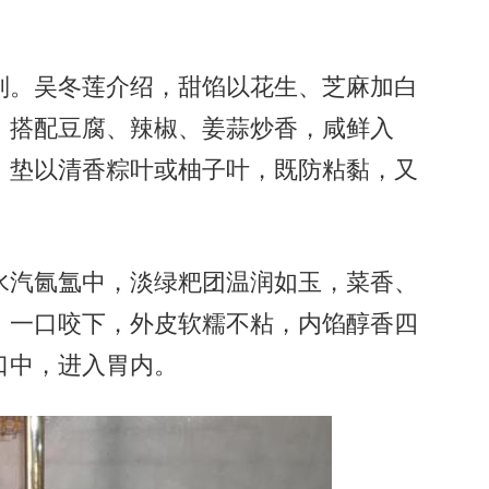
。吴冬莲介绍，甜馅以花生、芝麻加白
，搭配豆腐、辣椒、姜蒜炒香，咸鲜入
，垫以清香粽叶或柚子叶，既防粘黏，又
汽氤氲中，淡绿粑团温润如玉，菜香、
。一口咬下，外皮软糯不粘，内馅醇香四
口中，进入胃内。