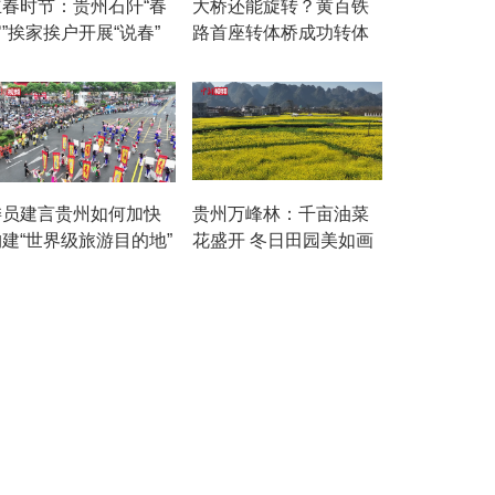
立春时节：贵州石阡“春
大桥还能旋转？黄百铁
”挨家挨户开展“说春”
路首座转体桥成功转体
委员建言贵州如何加快
贵州万峰林：千亩油菜
构建“世界级旅游目的地”
花盛开 冬日田园美如画