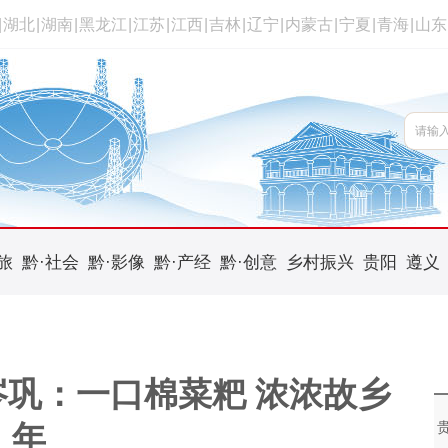
|
湖北
|
湖南
|
黑龙江
|
江苏
|
江西
|
吉林
|
辽宁
|
内蒙古
|
宁夏
|
青海
|
山东
旅
黔·社会
黔·影像
黔·产经
黔·创意
乡村振兴
贵阳
遵义
巩：一口棉菜粑 浓浓故乡
年