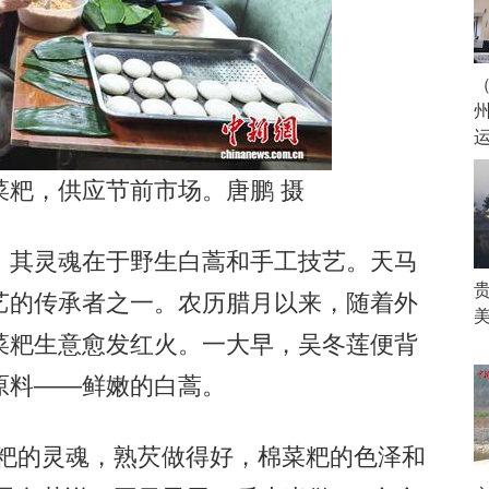
粑，供应节前市场。唐鹏 摄
其灵魂在于野生白蒿和手工技艺。天马
艺的传承者之一。农历腊月以来，随着外
菜粑生意愈发红火。一大早，吴冬莲便背
原料——鲜嫩的白蒿。
粑的灵魂，熟芡做得好，棉菜粑的色泽和