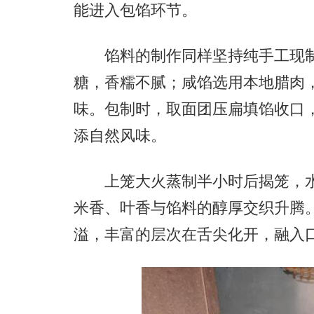
能进入包馅环节。
馅料的制作同样坚持纯手工现制
糖，香糯不腻；咸馅选用本地腊肉
味。包制时，取面团压扁填馅收口
添自然风味。
上笼大火蒸制半小时后揭笼，水
米香、叶香与馅料的醇厚交织升腾
溢，丰富的层次在舌尖化开，融入