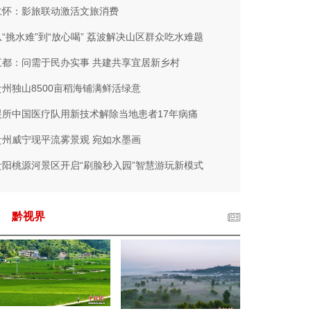
仁怀：影旅联动激活文旅消费
从“挑水难”到“放心喝” 荔波解决山区群众吃水难题
三都：问需于民办实事 共建共享宜居新乡村
贵州独山8500亩稻海铺满鲜活绿意
援所中国医疗队用新技术解除当地患者17年病痛
贵州威宁现平流雾景观 宛如水墨画
贵阳桃源河景区开启“刷脸秒入园”智慧游玩新模式
黔视界