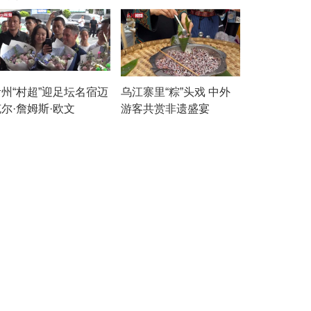
贵州“村超”迎足坛名宿迈
乌江寨里“粽”头戏 中外
尔·詹姆斯·欧文
游客共赏非遗盛宴