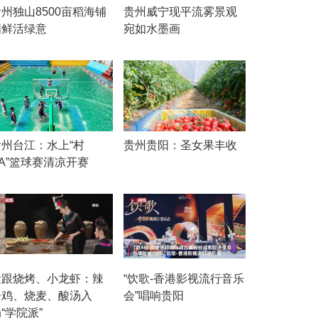
州独山8500亩稻海铺
贵州威宁现平流雾景观
满鲜活绿意
宛如水墨画
贵州台江：水上“村
贵州贵阳：圣女果丰收
A”篮球赛清凉开赛
紧跟烧烤、小龙虾：辣
“饮歌-香港影视流行音乐
子鸡、烧麦、酸汤入
会”唱响贵阳
“学院派”