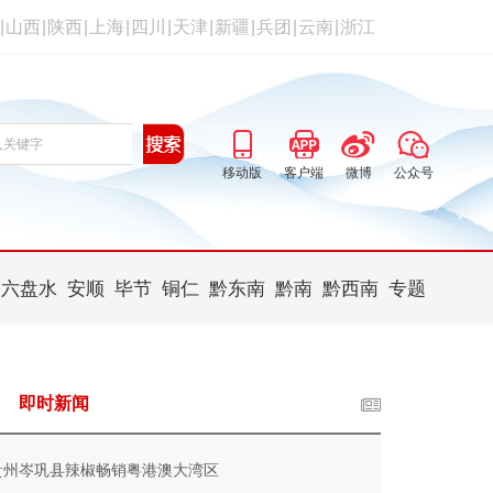
|
山西
|
陕西
|
上海
|
四川
|
天津
|
新疆
|
兵团
|
云南
|
浙江
移动版
客户端
微博
公众号
六盘水
安顺
毕节
铜仁
黔东南
黔南
黔西南
专题
即时新闻
贵州岑巩县辣椒畅销粤港澳大湾区