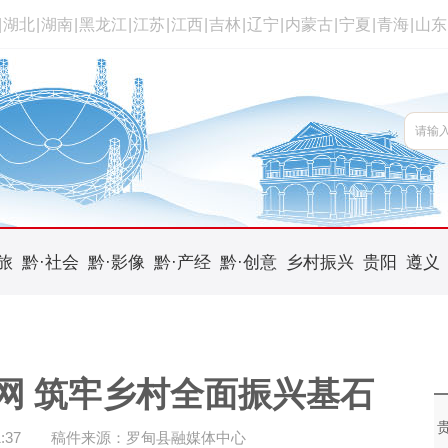
|
湖北
|
湖南
|
黑龙江
|
江苏
|
江西
|
吉林
|
辽宁
|
内蒙古
|
宁夏
|
青海
|
山东
旅
黔·社会
黔·影像
黔·产经
黔·创意
乡村振兴
贵阳
遵义
网 筑牢乡村全面振兴基石
:37
稿件来源：罗甸县融媒体中心