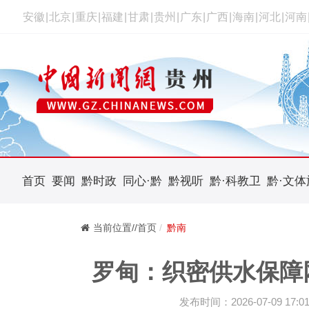
安徽
|
北京
|
重庆
|
福建
|
甘肃
|
贵州
|
广东
|
广西
|
海南
|
河北
|
河南
首页
要闻
黔时政
同心·黔
黔视听
黔·科教卫
黔·文体
当前位置//首页
黔南
罗甸：织密供水保障
发布时间：2026-07-09 17:01