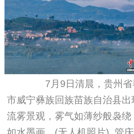
7月9日清晨，贵州省
市威宁彝族回族苗族自治县出
流雾景观，雾气如薄纱般袅绕
如水墨画。(无人机照片)
管庆