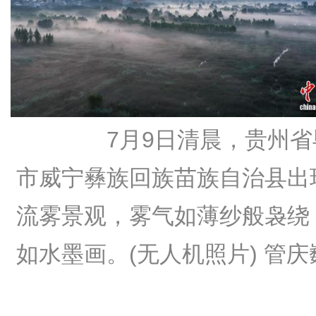
7月9日清晨，贵州省
市威宁彝族回族苗族自治县出
流雾景观，雾气如薄纱般袅绕
如水墨画。(无人机照片)
管庆