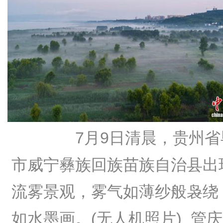
7月9日清晨，贵州省
市威宁彝族回族苗族自治县出
流雾景观，雾气如薄纱般袅绕
如水墨画。(无人机照片)
管庆