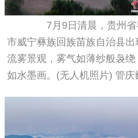
7月9日清晨，贵州省
市威宁彝族回族苗族自治县出
流雾景观，雾气如薄纱般袅绕
如水墨画。(无人机照片)
管庆