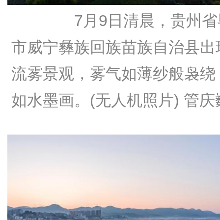
7月9日清晨，贵州省
市威宁彝族回族苗族自治县出
流雾景观，雾气如薄纱般袅绕
如水墨画。(无人机照片)
管庆